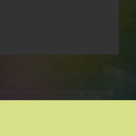
LBSTHEILUNGSKRÄFTE, DER ENTSPANNUNG UND DER
NG ODER PSYCHOTHERAPEUTISCHE BEGLEITUNG.
ALZBURG, VORARLBERG, TIROL
SPANNUNG
|
MEDIATION
|
ALOE VERA
|
COACHING
|
RE COACHING
|
KINESIOLOGIE
|
SYSTEMISCHE