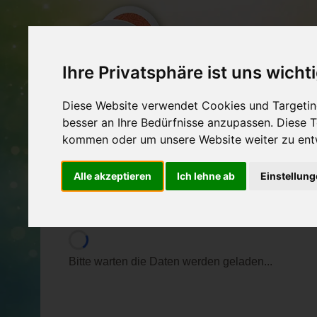
Ihre Privatsphäre ist uns wicht
EXPERTEN
VERA
Diese Website verwendet Cookies und Targeting
besser an Ihre Bedürfnisse anzupassen. Diese
intensiv Soundhealing A
kommen oder um unsere Website weiter zu ent
Alle akzeptieren
Ich lehne ab
Einstellun
Phonophorese / Klangpunktur, Holistic Energ
Teilen
Bitte warten die Daten werden geladen...