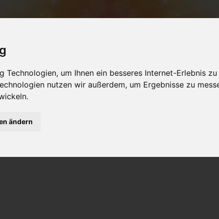
ig
NSTALTUNGEN
PRODUKTE
SEMINARRÄU
 Technologien, um Ihnen ein besseres Internet-Erlebnis zu
 Technologien nutzen wir außerdem, um Ergebnisse zu mess
usbildungen im März mit Doris
wickeln.
gen ändern
y Soundhealing