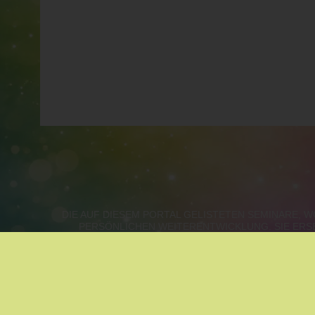
DIE AUF DIESEM PORTAL GELISTETEN SEMINARE,
PERSÖNLICHEN WEITERENTWICKLUNG. SIE ERS
WIEN, NIEDERÖSTERREICH, B
METHODEN NACH ZUFALL:
MASSAGE
|
ASTROLOG
KLANGMASSAGE
|
ZUKUNFTSGESTALTUNG