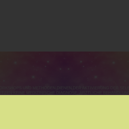
 WORKSHOPS UND METHODEN DIENEN DER AKTIVIERUNG DER SE
ETZEN KEINE MEDIZINISCHE DIAGNOSE, ÄRZTLICHE BEHANDLU
URGENLAND, STEIERMARK, KÄRNTEN, OBERÖSTERREICH, S
IE
|
THAI MASSAGE
|
MÄRCHEN
|
YOUNGLIVING
|
YOGA
|
ENT
|
ARCHETYPEN DER SEELE?
|
BERUF - BERUFUNG- KARRIE
AUFSTELLUNGEN
|
GEISTHEILUNG