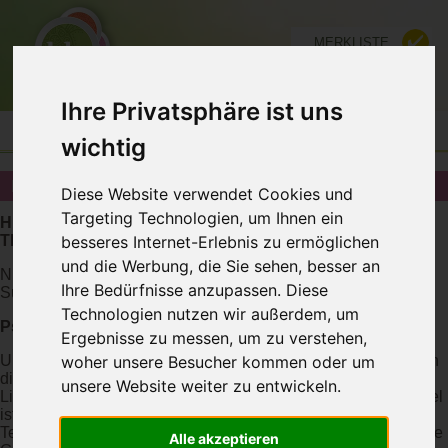
MERKLISTE
FÜR ANBIETER
Ihre Privatsphäre ist uns
wichtig
PSYCHOTHERAPIE IN NIEDERÖSTERREICH
Diese Website verwendet Cookies und
Targeting Technologien, um Ihnen ein
Hier finden Sie Psychotherapie Anbieter wie Energetiker,
Therapeuten, Institute, Coaches in Niederösterreich
besseres Internet-Erlebnis zu ermöglichen
und die Werbung, die Sie sehen, besser an
Nutzen Sie auch unsere
Expertensuche
für eine geziele
Ihre Bedürfnisse anzupassen. Diese
Suchabfrage
Technologien nutzen wir außerdem, um
Psychotherapie Wissenswertes
Ergebnisse zu messen, um zu verstehen,
Unter Psychotherapie versteht man sowohl die Lehre als auch
woher unsere Besucher kommen oder um
die therapeutische Tätigkeit zur Feststellung, Heilung oder
unsere Website weiter zu entwickeln.
Linderung von psychischen Störungen mit Krankheitswert. Ziel
ist es, mithilfe verschiedener Verfahren, Methoden und
Techniken den Leidensdruck der Patienten zu mindern und die
Alle akzeptieren