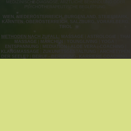
MEDIZINISCHE DIAGNOSE, ÄRZTLICHE BEHANDLUNG ODER
PSYCHOTHERAPEUTISCHE BEGLEITUNG.
WIEN, NIEDERÖSTERREICH, BURGENLAND, STEIERMARK,
KÄRNTEN, OBERÖSTERREICH, SALZBURG, VORARLBERG,
TIROL
METHODEN NACH ZUFALL:
MASSAGE
|
ASTROLOGIE
|
THAI
MASSAGE
|
MÄRCHEN
|
YOUNGLIVING
|
YOGA
|
ENTSPANNUNG
|
MEDIATION
|
ALOE VERA
|
COACHING
|
KLANGMASSAGE
|
ZUKUNFTSGESTALTUNG
|
ARCHETYPEN
DER SEELE?
|
BERUF - BERUFUNG- KARRIERE COACHING
|
KINESIOLOGIE
|
SYSTEMISCHE AUFSTELLUNGEN
|
GEISTHEILUNG
UNSER LEXIKON:
BEZIEHUNGSTHEMEN
|
BEWUSSTSEIN &
ENERGIEARBEIT
|
ERNÄHRUNG ALS MEDIZIN
|
KÖRPERARBEIT
|
KREATIVITÄT & AUSDRUCK
|
NATURKRAFT & LEBENSRAUM
|
SELBSTERKENNTNIS &
COACHING
|
ALTERNATIVE METHODEN
STARTSEITE
NEWSLETTER
NETZWERK-
WERBEN
PARTNER
JOBANGEBOTE
IMPRESSUM