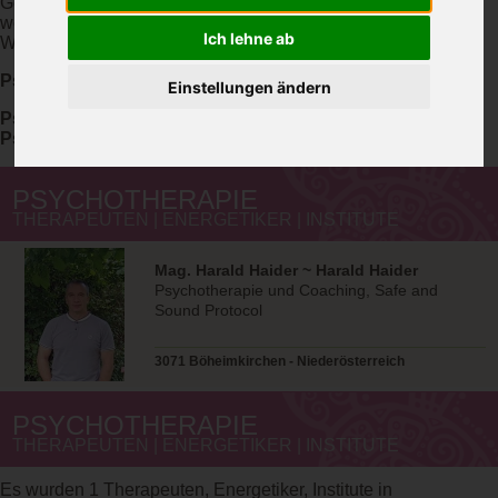
Gesundheit wiederherzustellen. Körper, Geist und Seele
werden dabei heute meist ganzheitlich betrachtet.
Ich lehne ab
Weitere Methoden finden Sie
in unserem Lexikon
.
Psychotherapie Veranstaltungen
Einstellungen ändern
Psychotherapie Workshops und Seminare sowie
Psychotherapie Ausbildungen
finden Sie hier
.
PSYCHOTHERAPIE
THERAPEUTEN | ENERGETIKER | INSTITUTE
Mag. Harald Haider ~ Harald Haider
Psychotherapie und Coaching, Safe and
Sound Protocol
3071 Böheimkirchen - Niederösterreich
PSYCHOTHERAPIE
THERAPEUTEN | ENERGETIKER | INSTITUTE
Es wurden 1 Therapeuten, Energetiker, Institute in