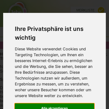
MERKLISTE
FÜR ANBIETER
Ihre Privatsphäre ist uns
wichtig
SPIRITUELLE REISEN IN DEUTSCHLAND
Diese Website verwendet Cookies und
Hier finden Sie Spirituelle Reisen Anbieter wie Energetiker,
Targeting Technologien, um Ihnen ein
Therapeuten, Institute, Coaches in Deutschland
besseres Internet-Erlebnis zu ermöglichen
und die Werbung, die Sie sehen, besser an
Nutzen Sie auch unsere
Expertensuche
für eine geziele
Suchabfrage
Ihre Bedürfnisse anzupassen. Diese
Technologien nutzen wir außerdem, um
Spirituelle Reisen Wissenswertes
Ergebnisse zu messen, um zu verstehen,
Die Organisation von spirituellen Erlebnis-, Begegnungs- und
woher unsere Besucher kommen oder um
Heilungsreisen an ganz besondere Kraftplätze dieser Erde –
unsere Website weiter zu entwickeln.
begleitet von bemerkenswerten Reiseleitern und einigen der
besten Schamanen und Heilern unserer Zeit. Die
ausgewählten Länder, ihre Kultur, Menschen und Natur (
Alle akzeptieren