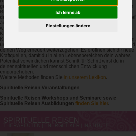
Regenwald, Wüste, Meer, Landschaften, etc. ), die
gemeinsame intensive Arbeit und die Seelenheilung bewirken
Bewusstseinserweiterung und tiefgreifende Veränderung in
Ich lehne ab
deinem Inneren. Spirituelle Reisen ermöglichen dir, dich tief
auf dich SELBST einzulassen und dich seelisch-spirituell
Einstellungen ändern
weiterzuentwickeln. Du erfährst Heilung, Neuausrichtung und
Kraft für deinen persönlichen Herzens-Weg. An speziellen
Kraftplätzen kannst du Altes loslassen und ihre Energie nutzen,
um deine Schwingung anzuheben, deine Seele zu stärken und
deinen Weg erneuert weiterzugehen. Es eröffnen sich dir neue
Kraftquellen, damit du in allen Lebensbereichen dein wahres
Potential verwirklichen kannst.Schritt für Schritt wirst du in
deiner spirituellen und menschlichen Entwicklung
emporgehoben.
Weitere Methoden finden Sie
in unserem Lexikon
.
Spirituelle Reisen Veranstaltungen
Spirituelle Reisen Workshops und Seminare sowie
Spirituelle Reisen Ausbildungen
finden Sie hier
.
SPIRITUELLE REISEN
THERAPEUTEN | ENERGETIKER | INSTITUTE