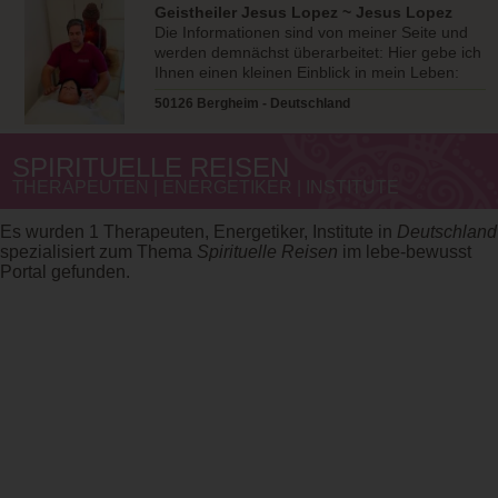
Geistheiler Jesus Lopez ~ Jesus Lopez
Die Informationen sind von meiner Seite und
werden demnächst überarbeitet: Hier gebe ich
Ihnen einen kleinen Einblick in mein Leben:
Für viele Menschen ist es ungewöhnlich, dass
50126 Bergheim - Deutschland
mein Vorname Jesus ist. Es liegt nicht daran,
dass ich diesen Namen als Künstlernamen
angenommen habe, sondern in der dritten,
SPIRITUELLE REISEN
spanischen Generation weitergegeben worden
THERAPEUTEN | ENERGETIKER | INSTITUTE
ist. In Spanien und Südamerika ist der Name
sehr geläufig. Seit meiner Kindheit hat mich
Es wurden 1 Therapeuten, Energetiker, Institute in
Deutschland
die Spiritualität und geistiges Heilen
spezialisiert zum Thema
Spirituelle Reisen
im lebe-bewusst
interessiert. Daher habe ich mich seit meiner
Portal gefunden.
Jugend intensiv mit der Spiritualität
auseinandergesetzt und autodidaktisch viel
Wissen gesammelt, mithilfe von Lern- und
Lesetechniken. Später kam ich mit
unterschiedlichsten Heilmethoden, Hypnose,
Meditation, dem Spiritismus, spirituellen
Lehrern und Heilern in Kontakt. Durch das
Wissen, das ich aufgebaut hatte, ermöglichte
mir mein Religionslehrer in der Berufsschule,
drei Stunden zu leiten und sogar die ganze
Klasse in Hypnose zu versetzen. Nach vielen
Lehrjahren in verschiedenen Berufsarten und