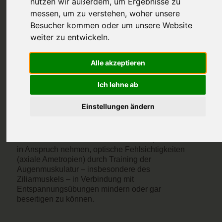
nutzen wir außerdem, um Ergebnisse zu
messen, um zu verstehen, woher unsere
Besucher kommen oder um unsere Website
weiter zu entwickeln.
Mit Augentraining und
Alle akzeptieren
Sehtraining
optische Fehlsichtigkeit
Ich lehne ab
beseitigen
Einstellungen ändern
Unter dem Augentraining versteht man
verschiedene Methoden und Praktiken, die für sich
in Anspruch nehmen, optische Fehlsichtigkeiten
(axiale Ametropien) durch Training der
Augenmuskulatur – insbesondere des
Ziliarmuskels – in Verbindung mit
Entspannungsübungen mindern oder gar
beseitigen zu können.