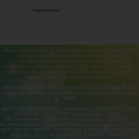
> weiterlesen
DIE AUF DIESEM PORTAL GELISTETEN SEMINARE, WORKSHOPS
UND METHODEN DIENEN DER AKTIVIERUNG DER
SELBSTHEILUNGSKRÄFTE, DER ENTSPANNUNG UND DER
PERSÖNLICHEN WEITERENTWICKLUNG. SIE ERSETZEN KEINE
MEDIZINISCHE DIAGNOSE, ÄRZTLICHE BEHANDLUNG ODER
PSYCHOTHERAPEUTISCHE BEGLEITUNG.
WIEN, NIEDERÖSTERREICH, BURGENLAND, STEIERMARK,
KÄRNTEN, OBERÖSTERREICH, SALZBURG, VORARLBERG,
TIROL
METHODEN NACH ZUFALL:
MASSAGE
|
ASTROLOGIE
|
THAI
MASSAGE
|
MÄRCHEN
|
YOUNGLIVING
|
YOGA
|
ENTSPANNUNG
|
MEDIATION
|
ALOE VERA
|
COACHING
|
KLANGMASSAGE
|
ZUKUNFTSGESTALTUNG
|
ARCHETYPEN
DER SEELE?
|
BERUF - BERUFUNG- KARRIERE COACHING
|
KINESIOLOGIE
|
SYSTEMISCHE AUFSTELLUNGEN
|