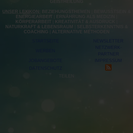
GEISTHEILUNG
UNSER LEXIKON:
BEZIEHUNGSTHEMEN
|
BEWUSSTSEIN &
ENERGIEARBEIT
|
ERNÄHRUNG ALS MEDIZIN
|
KÖRPERARBEIT
|
KREATIVITÄT & AUSDRUCK
|
NATURKRAFT & LEBENSRAUM
|
SELBSTERKENNTNIS &
COACHING
|
ALTERNATIVE METHODEN
STARTSEITE
NEWSLETTER
NETZWERK-
WERBEN
PARTNER
JOBANGEBOTE
IMPRESSUM
DATENSCHUTZ
TEILEN