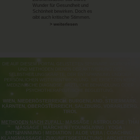
Wunder für Gesundheit und
Schönheit bewirken. Doch es
gibt auch kritische Stimmen.
> weiterlesen
DIE AUF DIESEM PORTAL GELISTETEN SEMINARE, WORKSHOPS
UND METHODEN DIENEN DER AKTIVIERUNG DER
SELBSTHEILUNGSKRÄFTE, DER ENTSPANNUNG UND DER
PERSÖNLICHEN WEITERENTWICKLUNG. SIE ERSETZEN KEINE
MEDIZINISCHE DIAGNOSE, ÄRZTLICHE BEHANDLUNG ODER
PSYCHOTHERAPEUTISCHE BEGLEITUNG.
WIEN, NIEDERÖSTERREICH, BURGENLAND, STEIERMARK,
KÄRNTEN, OBERÖSTERREICH, SALZBURG, VORARLBERG,
TIROL
METHODEN NACH ZUFALL:
MASSAGE
|
ASTROLOGIE
|
THAI
MASSAGE
|
MÄRCHEN
|
YOUNGLIVING
|
YOGA
|
ENTSPANNUNG
|
MEDIATION
|
ALOE VERA
|
COACHING
|
KLANGMASSAGE
|
ZUKUNFTSGESTALTUNG
|
ARCHETYPEN