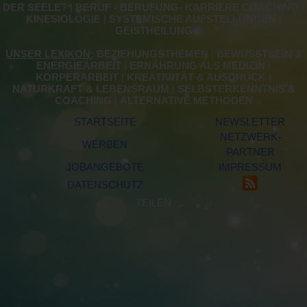
DER SEELE?
|
BERUF - BERUFUNG- KARRIERE COACHING
|
KINESIOLOGIE
|
SYSTEMISCHE AUFSTELLUNGEN
|
GEISTHEILUNG
UNSER LEXIKON:
BEZIEHUNGSTHEMEN
|
BEWUSSTSEIN &
ENERGIEARBEIT
|
ERNÄHRUNG ALS MEDIZIN
|
KÖRPERARBEIT
|
KREATIVITÄT & AUSDRUCK
|
NATURKRAFT & LEBENSRAUM
|
SELBSTERKENNTNIS &
COACHING
|
ALTERNATIVE METHODEN
STARTSEITE
NEWSLETTER
NETZWERK-
WERBEN
PARTNER
JOBANGEBOTE
IMPRESSUM
DATENSCHUTZ
TEILEN