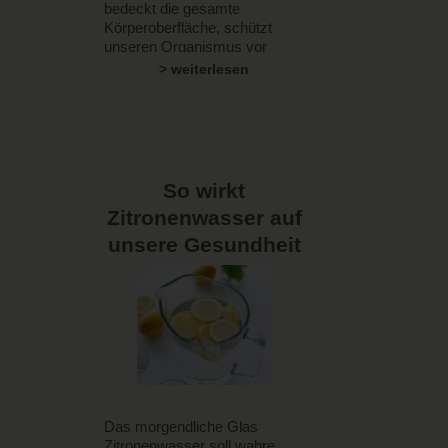
bedeckt die gesamte
Körperoberfläche, schützt
unseren Organismus vor
Austrocknung und grenzt ihn
> weiterlesen
gegen schädliche Einwirkung
durch die Außenwelt ab. Es
sollte eigentlich
selbstverständlich sein, dass
wir unserer Haut Gutes tun
und sie mit den besten
So wirkt
Pflegeprodukten verwöhnen.
Zitronenwasser auf
unsere Gesundheit
Das morgendliche Glas
Zitronenwasser soll wahre