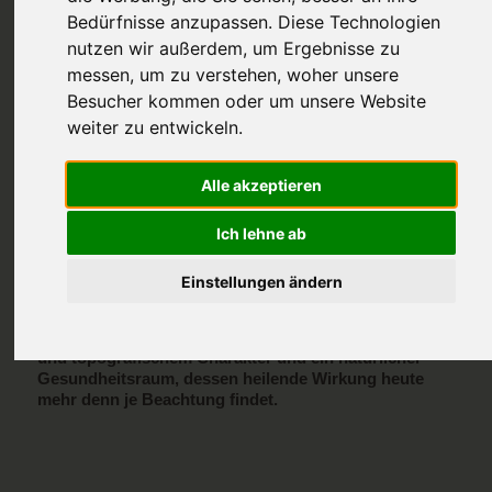
Bedürfnisse anzupassen. Diese Technologien
nutzen wir außerdem, um Ergebnisse zu
messen, um zu verstehen, woher unsere
Besucher kommen oder um unsere Website
weiter zu entwickeln.
Bildquelle: marksn.media (334527362) / Adobe Stock
Alpine Heilräume und
Alle akzeptieren
warum die Berge mehr
sind als eine Kulisse
Ich lehne ab
Einstellungen ändern
Die Alpen gelten seit jeher als Orte der Kraft, der
Stille und der inneren Einkehr. Sie sind ein
Lebensraum mit einzigartigem mikroklimatischem
und topografischem Charakter und ein natürlicher
Gesundheitsraum, dessen heilende Wirkung heute
mehr denn je Beachtung findet.