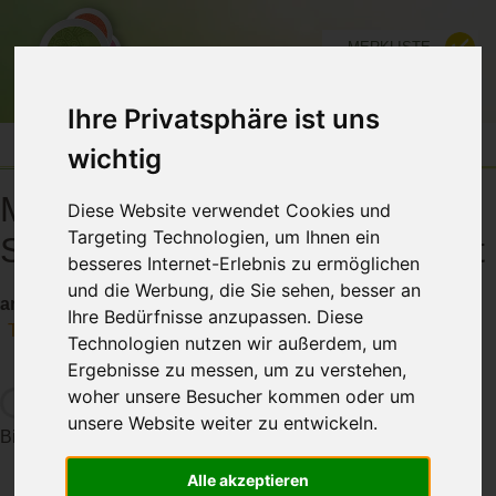
MERKLISTE
FÜR ANBIETER
Ihre Privatsphäre ist uns
wichtig
Mindstyle.Festival 2026 -
Diese Website verwendet Cookies und
Targeting Technologien, um Ihnen ein
Sichern Sie sich jetzt Ihr Ticket
besseres Internet-Erlebnis zu ermöglichen
und die Werbung, die Sie sehen, besser an
am 17.-19. April 2026
Ihre Bedürfnisse anzupassen. Diese
Teilen
Technologien nutzen wir außerdem, um
Ergebnisse zu messen, um zu verstehen,
woher unsere Besucher kommen oder um
unsere Website weiter zu entwickeln.
Bitte warten die Daten werden geladen...
Alle akzeptieren