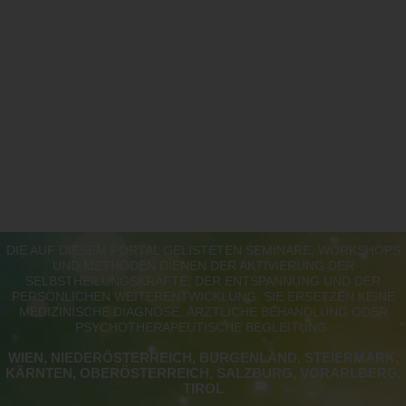
DIE AUF DIESEM PORTAL GELISTETEN SEMINARE, WORKSHOPS
UND METHODEN DIENEN DER AKTIVIERUNG DER
SELBSTHEILUNGSKRÄFTE, DER ENTSPANNUNG UND DER
PERSÖNLICHEN WEITERENTWICKLUNG. SIE ERSETZEN KEINE
MEDIZINISCHE DIAGNOSE, ÄRZTLICHE BEHANDLUNG ODER
PSYCHOTHERAPEUTISCHE BEGLEITUNG.
WIEN, NIEDERÖSTERREICH, BURGENLAND, STEIERMARK,
KÄRNTEN, OBERÖSTERREICH, SALZBURG, VORARLBERG,
TIROL