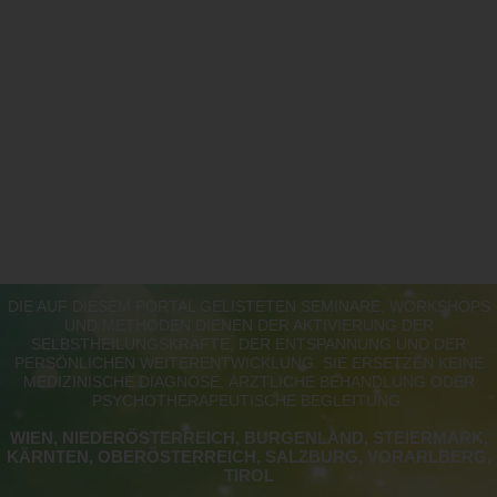
DIE AUF DIESEM PORTAL GELISTETEN SEMINARE, WORKSHOPS
UND METHODEN DIENEN DER AKTIVIERUNG DER
SELBSTHEILUNGSKRÄFTE, DER ENTSPANNUNG UND DER
PERSÖNLICHEN WEITERENTWICKLUNG. SIE ERSETZEN KEINE
MEDIZINISCHE DIAGNOSE, ÄRZTLICHE BEHANDLUNG ODER
PSYCHOTHERAPEUTISCHE BEGLEITUNG.
WIEN, NIEDERÖSTERREICH, BURGENLAND, STEIERMARK,
KÄRNTEN, OBERÖSTERREICH, SALZBURG, VORARLBERG,
TIROL