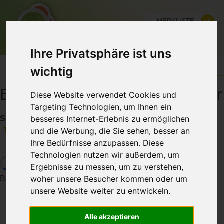
MERKLISTE
FÜR ANBIETER
Ihre Privatsphäre ist uns
wichtig
BE-ZIEHUNG... beginnt bei mir
Diese Website verwendet Cookies und
Targeting Technologien, um Ihnen ein
besseres Internet-Erlebnis zu ermöglichen
Seminar für bewusstes Erleben in Beziehung
und die Werbung, die Sie sehen, besser an
Teilen
Ihre Bedürfnisse anzupassen. Diese
Technologien nutzen wir außerdem, um
Ergebnisse zu messen, um zu verstehen,
woher unsere Besucher kommen oder um
Bitte warten die Daten werden geladen...
unsere Website weiter zu entwickeln.
Alle akzeptieren