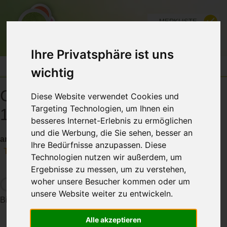
MERKLISTE
FÜR ANBIETER
Ihre Privatsphäre ist uns
wichtig
Gong Puja (Gong-Nacht) am
Diese Website verwendet Cookies und
Targeting Technologien, um Ihnen ein
13.07. und 03.08.
besseres Internet-Erlebnis zu ermöglichen
und die Werbung, die Sie sehen, besser an
am Weissensee und weitere Events
Ihre Bedürfnisse anzupassen. Diese
Teilen
Technologien nutzen wir außerdem, um
Ergebnisse zu messen, um zu verstehen,
woher unsere Besucher kommen oder um
unsere Website weiter zu entwickeln.
Bitte warten die Daten werden geladen...
Alle akzeptieren