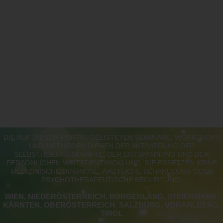
DIE AUF DIESEM PORTAL GELISTETEN SEMINARE, WORKSHOPS
UND METHODEN DIENEN DER AKTIVIERUNG DER
SELBSTHEILUNGSKRÄFTE, DER ENTSPANNUNG UND DER
PERSÖNLICHEN WEITERENTWICKLUNG. SIE ERSETZEN KEINE
MEDIZINISCHE DIAGNOSE, ÄRZTLICHE BEHANDLUNG ODER
PSYCHOTHERAPEUTISCHE BEGLEITUNG.
WIEN, NIEDERÖSTERREICH, BURGENLAND, STEIERMARK,
KÄRNTEN, OBERÖSTERREICH, SALZBURG, VORARLBERG,
TIROL