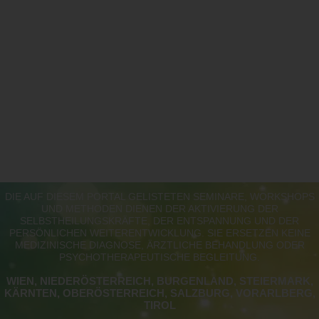
DIE AUF DIESEM PORTAL GELISTETEN SEMINARE, WORKSHOPS
UND METHODEN DIENEN DER AKTIVIERUNG DER
SELBSTHEILUNGSKRÄFTE, DER ENTSPANNUNG UND DER
PERSÖNLICHEN WEITERENTWICKLUNG. SIE ERSETZEN KEINE
MEDIZINISCHE DIAGNOSE, ÄRZTLICHE BEHANDLUNG ODER
PSYCHOTHERAPEUTISCHE BEGLEITUNG.
WIEN, NIEDERÖSTERREICH, BURGENLAND, STEIERMARK,
KÄRNTEN, OBERÖSTERREICH, SALZBURG, VORARLBERG,
TIROL