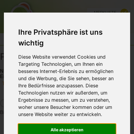
MERKLISTE
FÜR ANBIETER
Ihre Privatsphäre ist uns
wichtig
Planeten Schwingungssprays
Diese Website verwendet Cookies und
Targeting Technologien, um Ihnen ein
besseres Internet-Erlebnis zu ermöglichen
Nutzen Sie die archetypische Kraft der Planeten für Ihre
Entwicklung
und die Werbung, die Sie sehen, besser an
Teilen
Ihre Bedürfnisse anzupassen. Diese
Technologien nutzen wir außerdem, um
Ergebnisse zu messen, um zu verstehen,
woher unsere Besucher kommen oder um
Bitte warten die Daten werden geladen...
unsere Website weiter zu entwickeln.
Alle akzeptieren