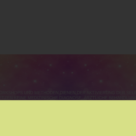
 WORKSHOPS UND METHODEN DIENEN DER AKTIVIERUNG DER SE
ETZEN KEINE MEDIZINISCHE DIAGNOSE, ÄRZTLICHE BEHANDLU
URGENLAND, STEIERMARK, KÄRNTEN, OBERÖSTERREICH, S
IE
|
THAI MASSAGE
|
MÄRCHEN
|
YOUNGLIVING
|
YOGA
|
ENT
|
ARCHETYPEN DER SEELE?
|
BERUF - BERUFUNG- KARRIE
AUFSTELLUNGEN
|
GEISTHEILUNG