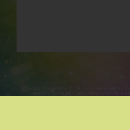
DIE AUF DIESEM PORTAL GELISTETEN SEMINARE,
PERSÖNLICHEN WEITERENTWICKLUNG. SIE ERS
WIEN, NIEDERÖSTERREICH, B
METHODEN NACH ZUFALL:
MASSAGE
|
ASTROLOG
KLANGMASSAGE
|
ZUKUNFTSGESTALTUNG