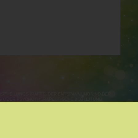
LBSTHEILUNGSKRÄFTE, DER ENTSPANNUNG UND DER
NG ODER PSYCHOTHERAPEUTISCHE BEGLEITUNG.
ALZBURG, VORARLBERG, TIROL
SPANNUNG
|
MEDIATION
|
ALOE VERA
|
COACHING
|
RE COACHING
|
KINESIOLOGIE
|
SYSTEMISCHE