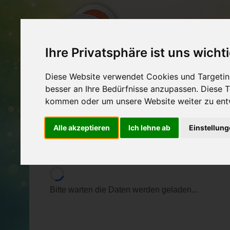
Ihre Privatsphäre ist uns wicht
EXPERTEN
VERA
Diese Website verwendet Cookies und Targeting
besser an Ihre Bedürfnisse anzupassen. Diese
Prana Vita - ein Herzen
kommen oder um unsere Website weiter zu ent
Alle akzeptieren
Ich lehne ab
Einstellun
mit Burgi Sedlak
Teilen
Bitte warten die Daten werden geladen...