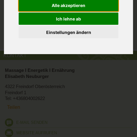
Alle akzeptieren
Möchtest du die Gelegenheit nutzen Altes zu Verabschieden
und Neues in dein Leben einzuladen? Mehr Leichtigkeit! Mehr
Freude! Neue Möglichkeiten! Seminare und Praxis für Massage
Ich lehne ab
- Energetik - Ernährung.
Einstellungen ändern
MERKZETTEL VERWENDEN
KONTAKT
Massage I Energetik I Ernährung
Elisabeth Neuburger
4322 Freindorf Oberösterreich
Freindorf 1
Tel: +436804002622
Teilen
E-MAIL SENDEN
WEBSITE AUFRUFEN