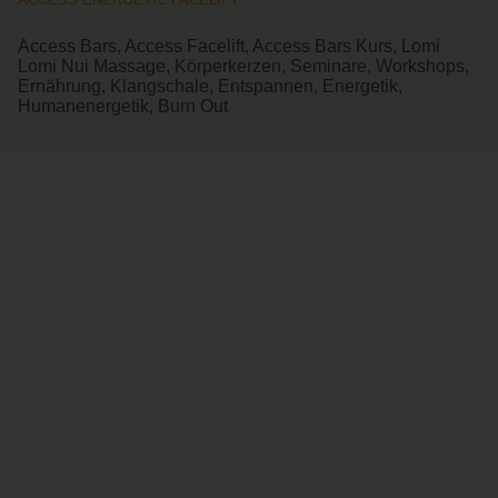
Access Bars, Access Facelift, Access Bars Kurs, Lomi
Lomi Nui Massage, Körperkerzen, Seminare, Workshops,
Ernährung, Klangschale, Entspannen, Energetik,
Humanenergetik, Burn Out
DIE AUF DIESEM PORTAL GELISTETEN SEMINARE, WORKSHOPS
UND METHODEN DIENEN DER AKTIVIERUNG DER
SELBSTHEILUNGSKRÄFTE, DER ENTSPANNUNG UND DER
PERSÖNLICHEN WEITERENTWICKLUNG. SIE ERSETZEN KEINE
MEDIZINISCHE DIAGNOSE, ÄRZTLICHE BEHANDLUNG ODER
PSYCHOTHERAPEUTISCHE BEGLEITUNG.
WIEN, NIEDERÖSTERREICH, BURGENLAND, STEIERMARK,
KÄRNTEN, OBERÖSTERREICH, SALZBURG, VORARLBERG,
TIROL
METHODEN NACH ZUFALL:
MASSAGE
|
ASTROLOGIE
|
THAI
MASSAGE
|
MÄRCHEN
|
YOUNGLIVING
|
YOGA
|
ENTSPANNUNG
|
MEDIATION
|
ALOE VERA
|
COACHING
|
KLANGMASSAGE
|
ZUKUNFTSGESTALTUNG
|
ARCHETYPEN
DER SEELE?
|
BERUF - BERUFUNG- KARRIERE COACHING
|
KINESIOLOGIE
|
SYSTEMISCHE AUFSTELLUNGEN
|