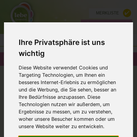
MERKLISTE
FÜR ANBIETER
Ihre Privatsphäre ist uns
wichtig
ENERGETIKERIN MASSAGE I ENERGETIK I
ERNÄHRUNG IN 4322 FREINDORF
Diese Website verwendet Cookies und
ZURÜCK
Targeting Technologien, um Ihnen ein
besseres Internet-Erlebnis zu ermöglichen
und die Werbung, die Sie sehen, besser an
Ihre Bedürfnisse anzupassen. Diese
Technologien nutzen wir außerdem, um
Ergebnisse zu messen, um zu verstehen,
woher unsere Besucher kommen oder um
unsere Website weiter zu entwickeln.
Massage I Energetik I Ernährung