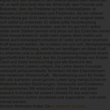
eignet sich sein Wissen in den unterschiedlichsten Bereichen
an, er weiß bescheid über die Wirtschaft, über Freunde und
Bekannte, über die Probleme auf den Arbeitsplätzen, er
belastet sich mit Gedanken und Problemen, die bei näherer
Betrachtung gar nicht seine eigenen sind und vergisst dabei,
sich selbst zu er-kennen. Er selbst sollte Verantwortung
übernehmen und entscheiden, was für ihn gut ist.Er selbst
sollte seine Stärken kennen und diese auf das Erreichen seiner
Ziele konzentrieren.Er sollte mehr eigene Ideen haben und
diese auch konsequent umsetzen.Er sollte sich jener enormen
Kraft bewusst werden, die in jedem von uns ruht. Mentaltraining
bietet jenes Werkzeug, welches wir benötigen um diese Kraft
zu erkennen und zu aktivieren.Mentaltraining entspricht einem
ganzheitlichen Konzept, das die Zusammenhänge von Körper,
Geist und Seele berücksichtigt und alle Bereiche des
menschlichen Lebens umfasst. Die Lehre dieses Konzepts
verknüpft jahrtausendealte Techniken mit den Erkenntnissen
der modernen Wissenschaft. Mentaltraining auch für Kinder
Wir alle trainieren unser ganzes Leben lang mental.Schon im
Mutterleib werden Berührungen, Geräusche und Emotionen
wahrgenommen.Wir entwickeln unsere Sinne und treten
dadurch in Kontakt mit unserer Umwelt.All das wird vom
menschlichen Gehirn verarbeitet und zugeordnet – und somit
mental trainiert.
Weitere Methoden finden Sie
in unserem Lexikon
.