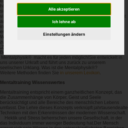
d.h. der Aura ab. Die Quantenphysik bestätigt eine
höhere Intelligenz – einen „gemeinsamen Architekten“ - der
Alle akzeptieren
sich im verbindenden Bauplan aller Details spiegelt. Alles
vibriert, alles klingt, alles ist miteinander verbunden und nimmt
aufeinander Einfluss. Der Mensch ist als einziges Lebewesen
Ich lehne ab
in der Lage, diese Gesetzmäßigkeit des Buches der Natur zu
erkennen. Lebt man im Bewusstsein dieser „Zeitlosen
Einstellungen ändern
Weisheit“, so wird man automatisch in die Ganzheit und damit
zur Heilung geführt. Doch wie können wir uns mit dieser
„Zeitlosen Weisheit“ verbinden und dieses Höhere
Bewusstsein und die damit verbundene Heilung erfahren?Die
Mentalphysik® macht es für jeden möglich!Sie entwickelt in
uns unserer Urkraft und führt uns zurück zu unserem
seelischen Urklang. Was ist die Mentalphysik®?
Weitere Methoden finden Sie
in unserem Lexikon
.
Mentaltraining Wissenswertes
Mentaltraining entspricht einem ganzheitlichen Konzept, das
die Zusammenhänge von Körper, Geist und Seele
berücksichtigt und alle Bereiche des menschlichen Lebens
umfasst. Die Lehre dieses Konzepts verknüpft jahrtausendealte
Techniken mit den Erkenntnissen der modernen Wissenschaft.
Hektik und Stress beherrschen unsere Gesellschaft, in der
das Individuum immer weniger Bedeutung hat.Der Mensch