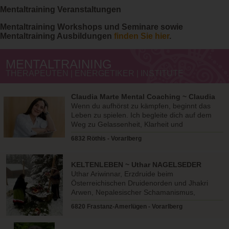
Mentaltraining Veranstaltungen
Mentaltraining Workshops und Seminare sowie
Mentaltraining Ausbildungen
finden Sie hier
.
MENTALTRAINING
THERAPEUTEN | ENERGETIKER | INSTITUTE
Claudia Marte Mental Coaching ~ Claudia
Marte
Wenn du aufhörst zu kämpfen, beginnt das
Leben zu spielen. Ich begleite dich auf dem
Weg zu Gelassenheit, Klarheit und
Selbstbestimmung.
6832 Röthis - Vorarlberg
KELTENLEBEN ~ Uthar NAGELSEDER
Uthar Ariwinnar, Erzdruide beim
Österreichischen Druidenorden und Jhakri
Arwen, Nepalesischer Schamanismus,
Ältestenräte bei den Indigenen Völkern
6820 Frastanz-Amerlügen - Vorarlberg