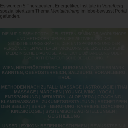
Es wurden 5 Therapeuten, Energetiker, Institute in
Vorarlberg
spezialisiert zum Thema
Mentaltraining
im lebe-bewusst Portal
gefunden.
DIE AUF DIESEM PORTAL GELISTETEN SEMINARE, WORKSHOPS
UND METHODEN DIENEN DER AKTIVIERUNG DER
SELBSTHEILUNGSKRÄFTE, DER ENTSPANNUNG UND DER
PERSÖNLICHEN WEITERENTWICKLUNG. SIE ERSETZEN KEINE
MEDIZINISCHE DIAGNOSE, ÄRZTLICHE BEHANDLUNG ODER
PSYCHOTHERAPEUTISCHE BEGLEITUNG.
WIEN, NIEDERÖSTERREICH, BURGENLAND, STEIERMARK,
KÄRNTEN, OBERÖSTERREICH, SALZBURG, VORARLBERG,
TIROL
METHODEN NACH ZUFALL:
MASSAGE
|
ASTROLOGIE
|
THAI
MASSAGE
|
MÄRCHEN
|
YOUNGLIVING
|
YOGA
|
ENTSPANNUNG
|
MEDIATION
|
ALOE VERA
|
COACHING
|
KLANGMASSAGE
|
ZUKUNFTSGESTALTUNG
|
ARCHETYPEN
DER SEELE?
|
BERUF - BERUFUNG- KARRIERE COACHING
|
KINESIOLOGIE
|
SYSTEMISCHE AUFSTELLUNGEN
|
GEISTHEILUNG
UNSER LEXIKON:
BEZIEHUNGSTHEMEN
|
BEWUSSTSEIN &