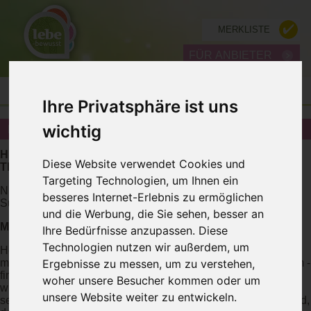
MERKLISTE
FÜR ANBIETER
Ihre Privatsphäre ist uns
wichtig
MENTALTRAINING IN VORARLBERG
Hier finden Sie Mentaltraining Anbieter wie Energetiker,
Diese Website verwendet Cookies und
Therapeuten, Institute, Coaches in Vorarlberg
Targeting Technologien, um Ihnen ein
Nutzen Sie auch unsere
Expertensuche
für eine geziele
besseres Internet-Erlebnis zu ermöglichen
Suchabfrage
und die Werbung, die Sie sehen, besser an
Mentaltraining Wissenswertes
Ihre Bedürfnisse anzupassen. Diese
Technologien nutzen wir außerdem, um
Heilung durch die Überwindung von Raum und Zeit – ist das
Ergebnisse zu messen, um zu verstehen,
möglich? Wo immer man hinschaut – im gesamten Universum -
findet sich im kleinsten Teil die Architektur des Ganzen
woher unsere Besucher kommen oder um
wieder.Das Programm verhält sich wie ein Scanner und liest
unsere Website weiter zu entwickeln.
selbstständig alle nötigen Informationen aus Ihrem Energiefeld,