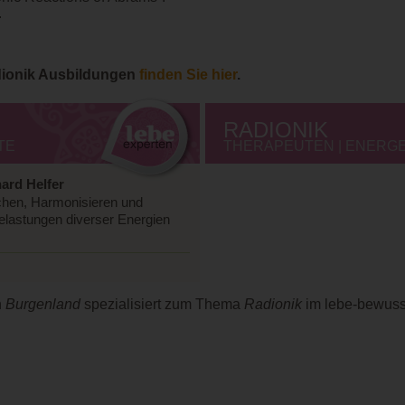
.
ionik Ausbildungen
finden Sie hier
.
RADIONIK
TE
THERAPEUTEN | ENERGET
ard Helfer
achen, Harmonisieren und
elastungen diverser Energien
n
Burgenland
spezialisiert zum Thema
Radionik
im lebe-bewusst