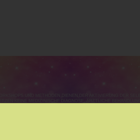
 WORKSHOPS UND METHODEN DIENEN DER AKTIVIERUNG DER SE
ETZEN KEINE MEDIZINISCHE DIAGNOSE, ÄRZTLICHE BEHANDLU
URGENLAND, STEIERMARK, KÄRNTEN, OBERÖSTERREICH, S
IE
|
THAI MASSAGE
|
MÄRCHEN
|
YOUNGLIVING
|
YOGA
|
ENT
|
ARCHETYPEN DER SEELE?
|
BERUF - BERUFUNG- KARRIE
AUFSTELLUNGEN
|
GEISTHEILUNG