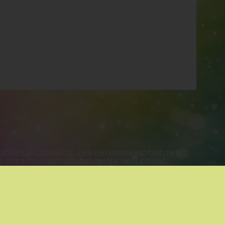
LBSTHEILUNGSKRÄFTE, DER ENTSPANNUNG UND DER
NG ODER PSYCHOTHERAPEUTISCHE BEGLEITUNG.
ALZBURG, VORARLBERG, TIROL
SPANNUNG
|
MEDIATION
|
ALOE VERA
|
COACHING
|
RE COACHING
|
KINESIOLOGIE
|
SYSTEMISCHE