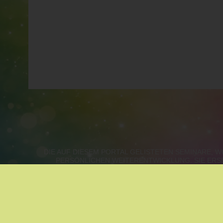
DIE AUF DIESEM PORTAL GELISTETEN SEMINARE,
PERSÖNLICHEN WEITERENTWICKLUNG. SIE ERS
WIEN, NIEDERÖSTERREICH, B
METHODEN NACH ZUFALL:
MASSAGE
|
ASTROLOG
KLANGMASSAGE
|
ZUKUNFTSGESTALTUNG