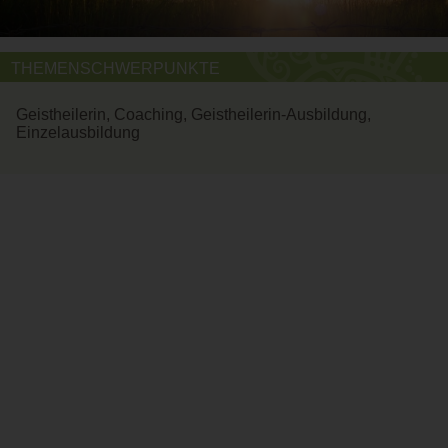
THEMENSCHWERPUNKTE
Geistheilerin, Coaching, Geistheilerin-Ausbildung,
Einzelausbildung
DIE AUF DIESEM PORTAL GELISTETEN SEMINARE, WORKSHOPS
UND METHODEN DIENEN DER AKTIVIERUNG DER
SELBSTHEILUNGSKRÄFTE, DER ENTSPANNUNG UND DER
PERSÖNLICHEN WEITERENTWICKLUNG. SIE ERSETZEN KEINE
MEDIZINISCHE DIAGNOSE, ÄRZTLICHE BEHANDLUNG ODER
PSYCHOTHERAPEUTISCHE BEGLEITUNG.
WIEN, NIEDERÖSTERREICH, BURGENLAND, STEIERMARK,
KÄRNTEN, OBERÖSTERREICH, SALZBURG, VORARLBERG,
TIROL
METHODEN NACH ZUFALL:
MASSAGE
|
ASTROLOGIE
|
THAI
MASSAGE
|
MÄRCHEN
|
YOUNGLIVING
|
YOGA
|
ENTSPANNUNG
|
MEDIATION
|
ALOE VERA
|
COACHING
|
KLANGMASSAGE
|
ZUKUNFTSGESTALTUNG
|
ARCHETYPEN