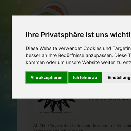
Ihre Privatsphäre ist uns wicht
EXPERTEN
VERA
Diese Website verwendet Cookies und Targeting
besser an Ihre Bedürfnisse anzupassen. Diese
AUSBILDUNG IN 8942 WÖRSCHACH
kommen oder um unsere Website weiter zu ent
Alle akzeptieren
Ich lehne ab
Einstellun
SCHAMANIS
GRUNDAUSBIL
Wörschach 18.
Ab Mitte September bieten wir dir wieder die belie