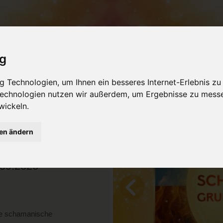
ig
NSTALTUNGEN
PRODUKTE
SEMINARRÄU
 Technologien, um Ihnen ein besseres Internet-Erlebnis zu
 Technologien nutzen wir außerdem, um Ergebnisse zu mess
wickeln.
ZURÜCK
gen ändern
CHE
DUNG Ausbildung in
09.2026
bte schamanische