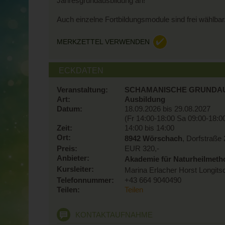
Jahresgrundausbildung an!
Auch einzelne Fortbildungsmodule sind frei wählbar
Es werden intensive, bewegende und heilsame Mona
MERKZETTEL VERWENDEN
und kommst du ins TUN, kann sich dein Leben grun
Genaue Themen-Inhalte sowie Termine findest du we
ECKDATEN
Info-Folder: https://land-schamane.com/.../schamani
Veranstaltung:
SCHAMANISCHE GRUNDA
Spürst du den Ruf in dir? Hast aber noch Fragen, ob 
Art:
Ausbildung
Gerne beantworten wir deine Fragen und finden die
Datum:
18.09.2026 bis 29.08.2027
Marina: 00436805527667 ∞ marina.erlacher@hotm
(Fr 14:00-18:00 Sa 09:00-18:0
Horst: 0043664/9040490 ∞ optik.longitsch@aon.at
Zeit:
14:00 bis 14:00
Ort:
8942 Wörschach
, Dorfstraße
Es würde uns sehr freuen dich bald in unserer Ak
Preis:
EUR 320,-
Herzensgruß
Anbieter:
Akademie für Naturheilmet
Marina & Horst
Kursleiter:
Marina Erlacher Horst Longits
***
Telefonnummer:
+43 664 9040490
Bleibe informiert:
Teilen:
Teilen
www.land-schamane.com
***
KONTAKTAUFNAHME
SCHAMANISCHE JAHRES-GRUNDAUSBILDU