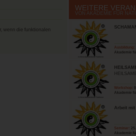
WEITERE VERA
VON AKADEMIE FÜR NA
SCHAMAN
r, wenn die funktionalen
Ausbildung:
Akademie fü
Horst Longi
HEILSAM
HEILSAME
r
Workshop:
0
Akademie fü
Arbeit mi
Seminar:
25.
Akademie fü