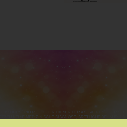
Erlacher
KTIZIERENDEN
erenden inkl.
n Drogenkonsum, keine
lar an Horst Longitsch. Deine
einen Fixplatz.
 WORKSHOPS UND METHODEN DIENEN DER AKTIVIERUNG DER SE
. 14:00 Uhr
ETZEN KEINE MEDIZINISCHE DIAGNOSE, ÄRZTLICHE BEHANDLU
URGENLAND, STEIERMARK, KÄRNTEN, OBERÖSTERREICH, S