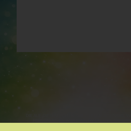
XI: 23. - 25.07.2027
SCHAMANISCHE HAUSAPOTHEKE
XII: 27. - 29.08.2027
MEDIZINRAD & STEINSPIRALE ∞
INKL. EINWEIHUNG ZUM SCHAMANISCH PRA
nicht einzeln als Fortbildung wählbar
Modul I-VI: Teilqualifizierung inkl. Zertifikat
Modul 1-XII: Einweihung zum schamansich Praktizi
Abschlusszertifikat
***
TEILNAHMEVORAUSSETZUNGEN: ≥ 18 Jahre, kei
psychische Erkrankung
persönliches Gespräch vor Ausbildungsbeginn
TEILNAHME-BEGRENZUNG: 8-10 Personen
ANMELDUNG: bis 22.08.2026 mittels Anmeldeformu
schriftliche, verbindliche Anmeldung garantiert dir d
DIE AUF DIESEM PORTAL GELISTETEN SEMINARE,
ZEITRAHMEN: jeweils FR von 14:00 Uhr bis SO ca
PERSÖNLICHEN WEITERENTWICKLUNG. SIE ERS
KOSTEN:
WIEN, NIEDERÖSTERREICH, B