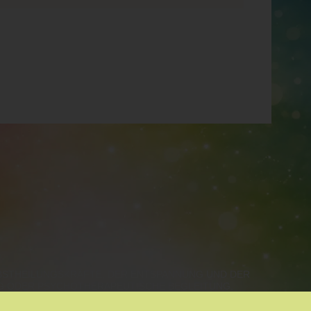
LBSTHEILUNGSKRÄFTE, DER ENTSPANNUNG UND DER
NG ODER PSYCHOTHERAPEUTISCHE BEGLEITUNG.
ALZBURG, VORARLBERG, TIROL