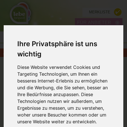
MERKLISTE
FÜR ANBIETER
Ihre Privatsphäre ist uns
wichtig
AUSBILDUNG IN 1130 WIEN
ZURÜCK
Diese Website verwendet Cookies und
Targeting Technologien, um Ihnen ein
besseres Internet-Erlebnis zu ermöglichen
und die Werbung, die Sie sehen, besser an
Ihre Bedürfnisse anzupassen. Diese
Technologien nutzen wir außerdem, um
Ergebnisse zu messen, um zu verstehen,
Spirituelles Heilen - Heilschamanismus in
woher unsere Besucher kommen oder um
VI Modulen Ausbildung in Wien
unsere Website weiter zu entwickeln.