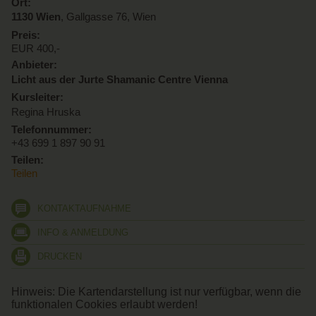
Ort:
aufeinander aufbauend und können nur gemeinsam gebucht
1130 Wien
, Gallgasse 76, Wien
werden. ...
Preis:
EUR 400,-
Anbieter:
Licht aus der Jurte Shamanic Centre Vienna
Kursleiter:
Regina Hruska
Telefonnummer:
+43 699 1 897 90 91
Teilen:
Teilen
KONTAKTAUFNAHME
INFO & ANMELDUNG
DRUCKEN
Hinweis: Die Kartendarstellung ist nur verfügbar, wenn die
funktionalen Cookies erlaubt werden!