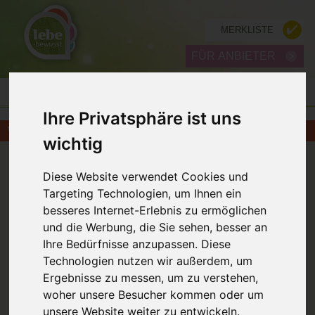
MERKLISTE
FÜR ANBIETER
Ihre Privatsphäre ist uns
WORKSHOP IN 1150 WIEN
wichtig
ZURÜCK
Diese Website verwendet Cookies und
Targeting Technologien, um Ihnen ein
besseres Internet-Erlebnis zu ermöglichen
und die Werbung, die Sie sehen, besser an
Ihre Bedürfnisse anzupassen. Diese
Technologien nutzen wir außerdem, um
Ergebnisse zu messen, um zu verstehen,
Selbstbestimmt - frei sein im Frausein
woher unsere Besucher kommen oder um
Workshop in Wien 15.11.2026
unsere Website weiter zu entwickeln.