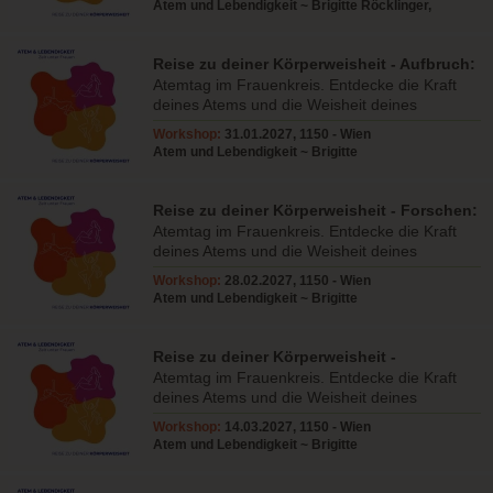
Atem und Lebendigkeit ~ Brigitte Röcklinger,
Elisabetz Raatz
Reise zu deiner Körperweisheit - Aufbruch:
Ins Spüren kommen
Atemtag im Frauenkreis. Entdecke die Kraft
deines Atems und die Weisheit deines
Körpers. Lebe deine Weiblichkeit!
Workshop:
31.01.2027, 1150 - Wien
Atem und Lebendigkeit ~ Brigitte
Röcklinger,Elisabetz Raatz,Pia Frizberg
Reise zu deiner Körperweisheit - Forschen:
Lust & Sinnlichkeit
Atemtag im Frauenkreis. Entdecke die Kraft
deines Atems und die Weisheit deines
Körpers. Lebe deine Weiblichkeit!
Workshop:
28.02.2027, 1150 - Wien
Atem und Lebendigkeit ~ Brigitte
Röcklinger,Elisabetz Raatz,Pia Frizberg
Reise zu deiner Körperweisheit -
Entdecken: Folge der Freude
Atemtag im Frauenkreis. Entdecke die Kraft
deines Atems und die Weisheit deines
Körpers. Lebe deine Weiblichkeit!
Workshop:
14.03.2027, 1150 - Wien
Atem und Lebendigkeit ~ Brigitte
Röcklinger,Elisabetz Raatz,Pia Frizberg