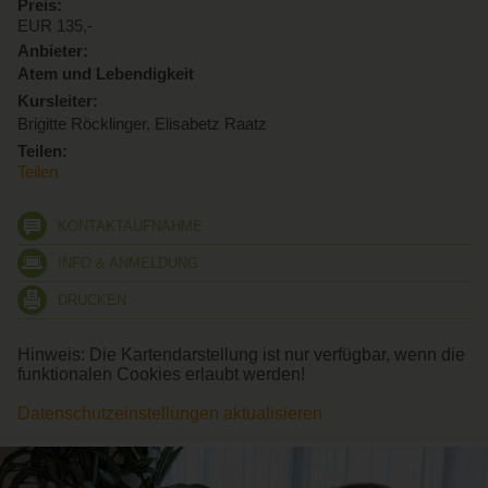
lebendigkeit.at.
Preis:
EUR 135,-
Bei Fragen schreib uns eine e-mail an
Anbieter:
atem.lebendigkeit@gmail.com.
Atem und Lebendigkeit
Kursleiter:
Komm und genieße einen Tag im inspirierenden und nährenden
Brigitte Röcklinger, Elisabetz Raatz
Frauenkreis.
Teilen:
Wir freuen uns auf Dich!
Teilen
KONTAKTAUFNAHME
...
INFO & ANMELDUNG
DRUCKEN
Hinweis: Die Kartendarstellung ist nur verfügbar, wenn die
funktionalen Cookies erlaubt werden!
Datenschutzeinstellungen aktualisieren