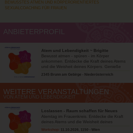
BEWUSSTES ATMEN UND KÖRPERORIENTIERTES
SEXUALCOACHING FÜR FRAUEN
ANBIETERPROFIL
Atem und Lebendigkeit ~ Brigitte
Röcklinger
Bewusst atmen - spüren - im Körper
ankommen. Entdecke die Kraft deines Atems
und die Weisheit deines Körpers. Genieße
deine Lebendigkeit!
2345 Brunn am Gebirge - Niederösterreich
WEITERE VERANSTALTUNGEN
VON ATEM UND LEBENDIGKEIT
Loslassen - Raum schaffen für Neues
Atemtag im Frauenkreis. Entdecke die Kraft
deines Atems und die Weisheit deines
Körpers. Lebe deine Weiblichkeit!
Workshop:
11.10.2026, 1150 - Wien