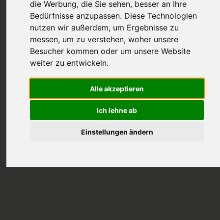
die Werbung, die Sie sehen, besser an Ihre
Bedürfnisse anzupassen. Diese Technologien
nutzen wir außerdem, um Ergebnisse zu
messen, um zu verstehen, woher unsere
Besucher kommen oder um unsere Website
weiter zu entwickeln.
Trommeln als Therapieform
wie Bass & Rhythmen positiv auf
Alle akzeptieren
unsere Gesundheit wirken
Ich lehne ab
Einstellungen ändern