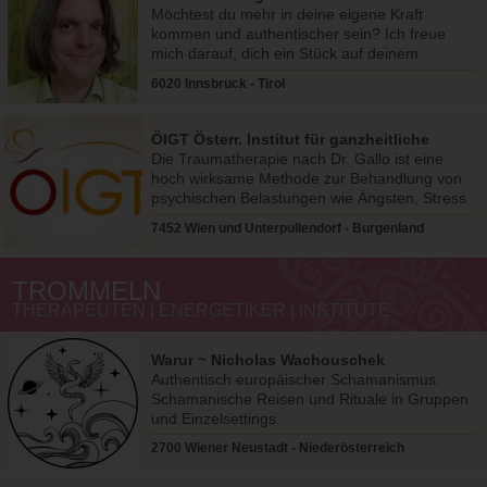
Möchtest du mehr in deine eigene Kraft
kommen und authentischer sein? Ich freue
mich darauf, dich ein Stück auf deinem
Lebensweg begleiten zu dürfen.
6020 Innsbruck - Tirol
ÖIGT Österr. Institut für ganzheitliche
Therapie
Die Traumatherapie nach Dr. Gallo ist eine
hoch wirksame Methode zur Behandlung von
psychischen Belastungen wie Ängsten, Stress
und Trauma.
7452 Wien und Unterpullendorf - Burgenland
TROMMELN
THERAPEUTEN | ENERGETIKER | INSTITUTE
Warur ~ Nicholas Wachouschek
Authentisch europäischer Schamanismus.
Schamanische Reisen und Rituale in Gruppen
und Einzelsettings.
2700 Wiener Neustadt - Niederösterreich