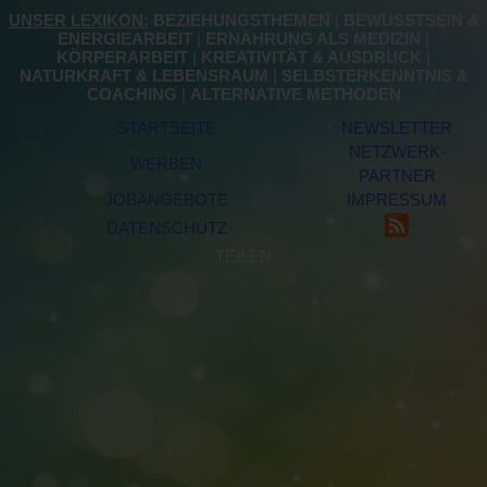
UNSER LEXIKON:
BEZIEHUNGSTHEMEN
|
BEWUSSTSEIN &
ENERGIEARBEIT
|
ERNÄHRUNG ALS MEDIZIN
|
KÖRPERARBEIT
|
KREATIVITÄT & AUSDRUCK
|
NATURKRAFT & LEBENSRAUM
|
SELBSTERKENNTNIS &
COACHING
|
ALTERNATIVE METHODEN
STARTSEITE
NEWSLETTER
NETZWERK-
WERBEN
PARTNER
JOBANGEBOTE
IMPRESSUM
DATENSCHUTZ
TEILEN