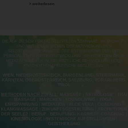
> weiterlesen
DIE AUF DIESEM PORTAL GELISTETEN SEMINARE, WORKSHOPS
UND METHODEN DIENEN DER AKTIVIERUNG DER
SELBSTHEILUNGSKRÄFTE, DER ENTSPANNUNG UND DER
PERSÖNLICHEN WEITERENTWICKLUNG. SIE ERSETZEN KEINE
MEDIZINISCHE DIAGNOSE, ÄRZTLICHE BEHANDLUNG ODER
PSYCHOTHERAPEUTISCHE BEGLEITUNG.
WIEN, NIEDERÖSTERREICH, BURGENLAND, STEIERMARK,
KÄRNTEN, OBERÖSTERREICH, SALZBURG, VORARLBERG,
TIROL
METHODEN NACH ZUFALL:
MASSAGE
|
ASTROLOGIE
|
THAI
MASSAGE
|
MÄRCHEN
|
YOUNGLIVING
|
YOGA
|
ENTSPANNUNG
|
MEDIATION
|
ALOE VERA
|
COACHING
|
KLANGMASSAGE
|
ZUKUNFTSGESTALTUNG
|
ARCHETYPEN
DER SEELE?
|
BERUF - BERUFUNG- KARRIERE COACHING
|
KINESIOLOGIE
|
SYSTEMISCHE AUFSTELLUNGEN
|
GEISTHEILUNG