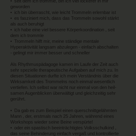
• seit dem ich trommle, bin ich viel lockerer in mir
geworden
• ich bin überrascht, wie leicht Trommeln erlernbar ist
• es fasziniert mich, dass das Trommeln sowohl stärkt
als auch beruhigt
• ich habe eine viel bessere Körperkoordination , seit
dem ich trommle
• Trommeln hilft mir, meine ständige mentale
Hyperaktivität langsam abzulegen - einfach abschalten
- gelingt mir immer besser und schneller
Als Rhythmuspädagoge kamen im Laufe der Zeit auch
sehr spezielle therapeutische Aufgaben auf mich zu. In
diesen Situationen durfte ich mein Verständnis über die
Wirksamkeit des Trommelns noch einmal wesentlich
vertiefen. Ich selbst war nicht nur einmal von den heil-
samen Augenblicken überwältigt und gleichzeitig sehr
gerührt.
• Da gab es zum Beispiel einen querschnittgelähmten
Mann , der, erstmals nach 25 Jahren, während eines
Workshops wieder seine Beine verspürte!
• oder ein spastisch beeinträchtigtes Volksschulkind ,
das seine Behinderung einfach vergaß und kontrollierte