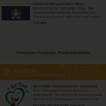
Akademie der spirituellen Wege ~
Wolfgang Redmann
Die Akademie der spirituellen Wege, bitte
verschiedenste spirituelle Semeniare und
Retreats on Demand online oder real in ganz
Österreich
1120 Wien
Trommeln
Produkte, Produktanbieter
TROMMELN
PRODUKTE | PRODUKTANBIETER
UR-TON(R) Trommelparadies Steiermark
Beim Schnuppertrommeln kannst Du
ausprobieren, wie leicht es ist, Grundelemente
des UR-TON Trommelspiels zu erlernen.Du
wirst dabei viel Spaß und die Möglichkei
8271 BAD WALTERSDORF Steiermark