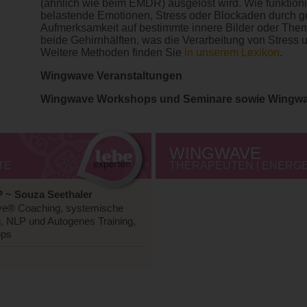
(ähnlich wie beim EMDR) ausgelöst wird. Wie funkti
belastende Emotionen, Stress oder Blockaden durch 
Aufmerksamkeit auf bestimmte innere Bilder oder Themen
beide Gehirnhälften, was die Verarbeitung von Stress 
Weitere Methoden finden Sie
in unserem Lexikon
.
Wingwave Veranstaltungen
Wingwave Workshops und Seminare sowie Wingw
WINGWAVE
TE
THERAPEUTEN | ENERGET
P ~ Souza Seethaler
ave® Coaching, systemische
ng, NLP und Autogenes Training,
ops