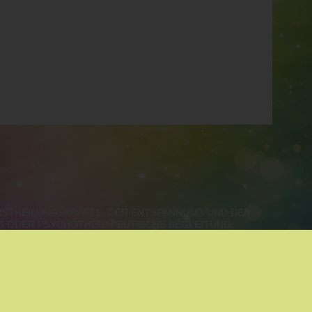
LBSTHEILUNGSKRÄFTE, DER ENTSPANNUNG UND DER
NG ODER PSYCHOTHERAPEUTISCHE BEGLEITUNG.
ALZBURG, VORARLBERG, TIROL
SPANNUNG
|
MEDIATION
|
ALOE VERA
|
COACHING
|
RE COACHING
|
KINESIOLOGIE
|
SYSTEMISCHE