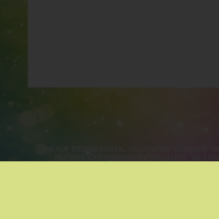
DIE AUF DIESEM PORTAL GELISTETEN SEMINARE,
PERSÖNLICHEN WEITERENTWICKLUNG. SIE ERS
WIEN, NIEDERÖSTERREICH, B
METHODEN NACH ZUFALL:
MASSAGE
|
ASTROLOG
KLANGMASSAGE
|
ZUKUNFTSGESTALTUNG