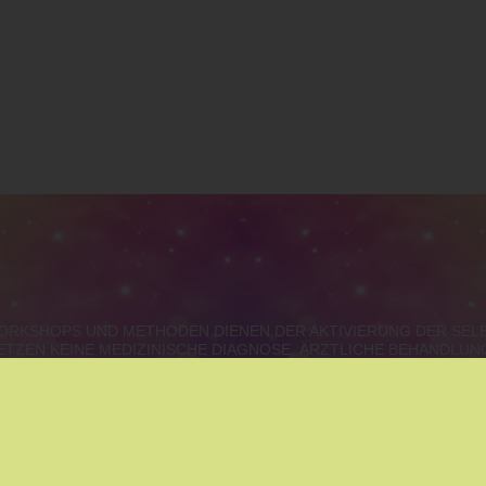
 WORKSHOPS UND METHODEN DIENEN DER AKTIVIERUNG DER SE
ETZEN KEINE MEDIZINISCHE DIAGNOSE, ÄRZTLICHE BEHANDLU
URGENLAND, STEIERMARK, KÄRNTEN, OBERÖSTERREICH, S
IE
|
THAI MASSAGE
|
MÄRCHEN
|
YOUNGLIVING
|
YOGA
|
ENT
|
ARCHETYPEN DER SEELE?
|
BERUF - BERUFUNG- KARRIE
AUFSTELLUNGEN
|
GEISTHEILUNG