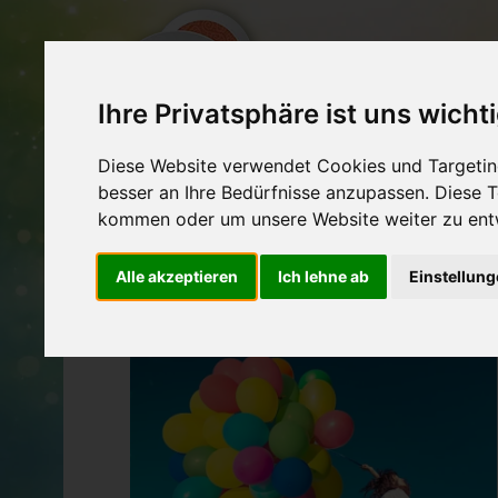
Ihre Privatsphäre ist uns wicht
EXPERTEN
VERA
Diese Website verwendet Cookies und Targeting
besser an Ihre Bedürfnisse anzupassen. Diese
kommen oder um unsere Website weiter zu ent
WINGWAVE IN IHRER NÄHE
Finden Sie Wingwave Anbieter wie Energetiker,
Alle akzeptieren
Ich lehne ab
Einstellun
Oberösterreich, Salzburg, Tirol, Vorarlberg.
Nutzen Sie auch unsere
Expertensuche
für eine