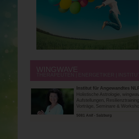
WINGWAVE
THERAPEUTEN | ENERGETIKER | INSTITU
Institut für Angewandtes NL
Holistische Astrologie, wingw
Aufstellungen, Resilienztraini
Vorträge, Seminare & Worksh
5081 Anif - Salzburg