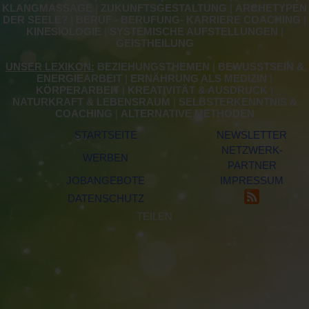
KLANGMASSAGE
|
ZUKUNFTSGESTALTUNG
|
ARCHETYPEN
DER SEELE?
|
BERUF - BERUFUNG- KARRIERE COACHING
|
KINESIOLOGIE
|
SYSTEMISCHE AUFSTELLUNGEN
|
GEISTHEILUNG
UNSER LEXIKON:
BEZIEHUNGSTHEMEN
|
BEWUSSTSEIN &
ENERGIEARBEIT
|
ERNÄHRUNG ALS MEDIZIN
|
KÖRPERARBEIT
|
KREATIVITÄT & AUSDRUCK
|
NATURKRAFT & LEBENSRAUM
|
SELBSTERKENNTNIS &
COACHING
|
ALTERNATIVE METHODEN
STARTSEITE
NEWSLETTER
NETZWERK-
WERBEN
PARTNER
JOBANGEBOTE
IMPRESSUM
DATENSCHUTZ
TEILEN