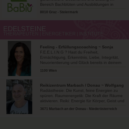
Bereich Bachblüten und Ausbildungen in
Österreich.
8010 Graz - Steiermark
EDELSTEINE
THERAPEUTEN | ENERGETIKER | INSTITUTE
Feeling - Erfüllungscoaching ~ Sonja
Müller
F.E.E.L.I.N.G ? Hast du Freiheit,
Ermächtigung, Erkenntnis, Liebe, Integrität,
Neuorientierung und Glück bereits in deinem
Leben?
1100 Wien
Reikizentrum Marbach / Donau ~ Wolfgang
Pachatz
Radiästhesie: Die Kunst, feine Energien zu
spüren. Raumenergetik: Die Kraft der Räume
aktivieren. Reiki: Energie für Körper, Geist und
Seele.
3671 Marbach an der Donau - Niederösterreich