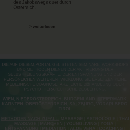
des Jakobswegs quer durch
Österreich.
> weiterlesen
DIE AUF DIESEM PORTAL GELISTETEN SEMINARE, WORKSHOPS
UND METHODEN DIENEN DER AKTIVIERUNG DER
SELBSTHEILUNGSKRÄFTE, DER ENTSPANNUNG UND DER
PERSÖNLICHEN WEITERENTWICKLUNG. SIE ERSETZEN KEINE
MEDIZINISCHE DIAGNOSE, ÄRZTLICHE BEHANDLUNG ODER
PSYCHOTHERAPEUTISCHE BEGLEITUNG.
WIEN, NIEDERÖSTERREICH, BURGENLAND, STEIERMARK,
KÄRNTEN, OBERÖSTERREICH, SALZBURG, VORARLBERG,
TIROL
METHODEN NACH ZUFALL:
MASSAGE
|
ASTROLOGIE
|
THAI
MASSAGE
|
MÄRCHEN
|
YOUNGLIVING
|
YOGA
|
ENTSPANNUNG
|
MEDIATION
|
ALOE VERA
|
COACHING
|