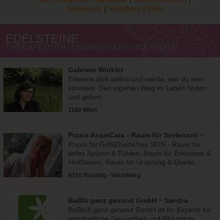
Steiermark
|
Vorarlberg
|
Wien
EDELSTEINE
THERAPEUTEN | ENERGETIKER | INSTITUTE
Gabriele Winkler
Erkenne dich selbst und werde, wer du sein
könntest. Den eigenen Weg im Leben finden
und gehen
1160 Wien
Praxis AnamCara - Raum für Seelenzeit ~
Anja Dreier
Praxis für GANZheitliches SEIN - Raum für
tiefes Spüren & Fühlen, Raum für Erkennen &
HeilSames, Raum für Ursprung & Quelle,
Raum für Ganzes Sein
6710 Nenzing - Vorarlberg
BaBlü ganz gesund GmbH ~ Sandra
Waltraud Stopar
BaBlü® ganz gesund GmbH ist Ihr Experte für
ganzheitliche Gesundheit und Bildung im