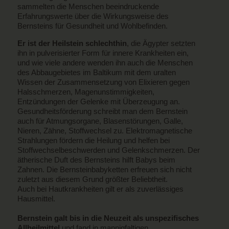
sammelten die Menschen beeindruckende
Erfahrungswerte über die Wirkungsweise des
Bernsteins für Gesundheit und Wohlbefinden.
Er ist der Heilstein schlechthin
, die Ägypter setzten
ihn in pulverisierter Form für innere Krankheiten ein,
und wie viele andere wenden ihn auch die Menschen
des Abbaugebietes im Baltikum mit dem uralten
Wissen der Zusammensetzung von Elixieren gegen
Halsschmerzen, Magenunstimmigkeiten,
Entzündungen der Gelenke mit Überzeugung an.
Gesundheitsförderung schreibt man dem Bernstein
auch für Atmungsorgane, Blasenstörungen, Galle,
Nieren, Zähne, Stoffwechsel zu. Elektromagnetische
Strahlungen fördern die Heilung und helfen bei
Stoffwechselbeschwerden und Gelenkschmerzen. Der
ätherische Duft des Bernsteins hilft Babys beim
Zahnen. Die Bernsteinbabyketten erfreuen sich nicht
zuletzt aus diesem Grund größter Beliebtheit.
Auch bei Hautkrankheiten gilt er als zuverlässiges
Hausmittel.
Bernstein galt bis in die Neuzeit als unspezifisches
Allheilmittel
und fand in mannigfaltigen