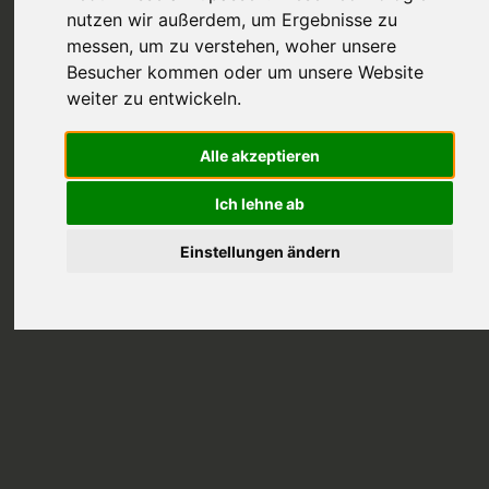
nutzen wir außerdem, um Ergebnisse zu
messen, um zu verstehen, woher unsere
Besucher kommen oder um unsere Website
weiter zu entwickeln.
Bernstein - Gold des
Alle akzeptieren
Nordens
Ich lehne ab
Der Bernstein wird als Gold des Nordens, nicht nur
Einstellungen ändern
für wundervolle Schmuckkreationen verwendet
sondern auch zur Behandlung von
Hautkrankheiten.