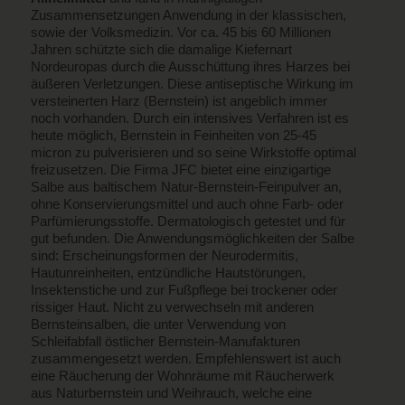
Zusammensetzungen Anwendung in der klassischen,
sowie der Volksmedizin. Vor ca. 45 bis 60 Millionen
Jahren schützte sich die damalige Kiefernart
Nordeuropas durch die Ausschüttung ihres Harzes bei
äußeren Verletzungen. Diese antiseptische Wirkung im
versteinerten Harz (Bernstein) ist angeblich immer
noch vorhanden. Durch ein intensives Verfahren ist es
heute möglich, Bernstein in Feinheiten von 25-45
micron zu pulverisieren und so seine Wirkstoffe optimal
freizusetzen. Die Firma JFC bietet eine einzigartige
Salbe aus baltischem Natur-Bernstein-Feinpulver an,
ohne Konservierungsmittel und auch ohne Farb- oder
Parfümierungsstoffe. Dermatologisch getestet und für
gut befunden. Die Anwendungsmöglichkeiten der Salbe
sind: Erscheinungsformen der Neurodermitis,
Hautunreinheiten, entzündliche Hautstörungen,
Insektenstiche und zur Fußpflege bei trockener oder
rissiger Haut. Nicht zu verwechseln mit anderen
Bernsteinsalben, die unter Verwendung von
Schleifabfall östlicher Bernstein-Manufakturen
zusammengesetzt werden. Empfehlenswert ist auch
eine Räucherung der Wohnräume mit Räucherwerk
aus Naturbernstein und Weihrauch, welche eine