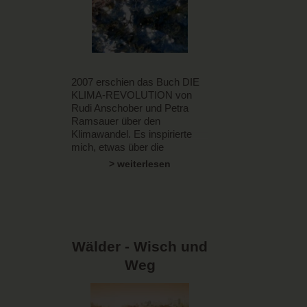
2007 erschien das Buch DIE
KLIMA-REVOLUTION von
Rudi Anschober und Petra
Ramsauer über den
Klimawandel. Es inspirierte
mich, etwas über die
Naturzerstörung und
> weiterlesen
Erderhitzung zu schreiben. In
diesem Text betrachte ich das
Thema aus der Sicht der
chinesischen Naturphilosophie
– der Lehre der Fünf
Elemente.
Wälder - Wisch und
Weg