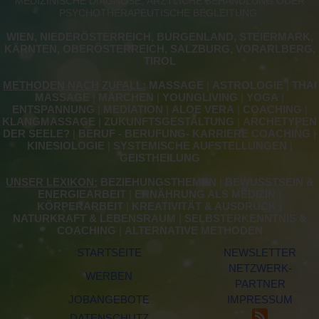
MEDIZINISCHE DIAGNOSE, ÄRZTLICHE BEHANDLUNG ODER
PSYCHOTHERAPEUTISCHE BEGLEITUNG.
WIEN, NIEDERÖSTERREICH, BURGENLAND, STEIERMARK,
KÄRNTEN, OBERÖSTERREICH, SALZBURG, VORARLBERG,
TIROL
METHODEN NACH ZUFALL:
MASSAGE
|
ASTROLOGIE
|
THAI
MASSAGE
|
MÄRCHEN
|
YOUNGLIVING
|
YOGA
|
ENTSPANNUNG
|
MEDIATION
|
ALOE VERA
|
COACHING
|
KLANGMASSAGE
|
ZUKUNFTSGESTALTUNG
|
ARCHETYPEN
DER SEELE?
|
BERUF - BERUFUNG- KARRIERE COACHING
|
KINESIOLOGIE
|
SYSTEMISCHE AUFSTELLUNGEN
|
GEISTHEILUNG
UNSER LEXIKON:
BEZIEHUNGSTHEMEN
|
BEWUSSTSEIN &
ENERGIEARBEIT
|
ERNÄHRUNG ALS MEDIZIN
|
KÖRPERARBEIT
|
KREATIVITÄT & AUSDRUCK
|
NATURKRAFT & LEBENSRAUM
|
SELBSTERKENNTNIS &
COACHING
|
ALTERNATIVE METHODEN
STARTSEITE
NEWSLETTER
NETZWERK-
WERBEN
PARTNER
JOBANGEBOTE
IMPRESSUM
DATENSCHUTZ