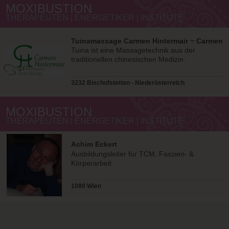
MOXIBUSTION
THERAPEUTEN | ENERGETIKER | INSTITUTE
Tuinamassage Carmen Hintermair ~ Carmen
Hintermair
Tuina ist eine Massagetechnik aus der
traditionellen chinesischen Medizin.
3232 Bischofstetten - Niederösterreich
MOXIBUSTION
THERAPEUTEN | ENERGETIKER | INSTITUTE
Achim Eckert
Ausbildungsleiter für TCM, Faszien- &
Körperarbeit
1080 Wien