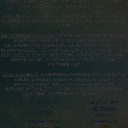
MEDIZINISCHE DIAGNOSE, ÄRZTLICHE BEHANDLUNG ODER
PSYCHOTHERAPEUTISCHE BEGLEITUNG.
WIEN, NIEDERÖSTERREICH, BURGENLAND, STEIERMARK,
KÄRNTEN, OBERÖSTERREICH, SALZBURG, VORARLBERG,
TIROL
METHODEN NACH ZUFALL:
MASSAGE
|
ASTROLOGIE
|
THAI
MASSAGE
|
MÄRCHEN
|
YOUNGLIVING
|
YOGA
|
ENTSPANNUNG
|
MEDIATION
|
ALOE VERA
|
COACHING
|
KLANGMASSAGE
|
ZUKUNFTSGESTALTUNG
|
ARCHETYPEN
DER SEELE?
|
BERUF - BERUFUNG- KARRIERE COACHING
|
KINESIOLOGIE
|
SYSTEMISCHE AUFSTELLUNGEN
|
GEISTHEILUNG
UNSER LEXIKON:
BEZIEHUNGSTHEMEN
|
BEWUSSTSEIN &
ENERGIEARBEIT
|
ERNÄHRUNG ALS MEDIZIN
|
KÖRPERARBEIT
|
KREATIVITÄT & AUSDRUCK
|
NATURKRAFT & LEBENSRAUM
|
SELBSTERKENNTNIS &
COACHING
|
ALTERNATIVE METHODEN
STARTSEITE
NEWSLETTER
NETZWERK-
WERBEN
PARTNER
JOBANGEBOTE
IMPRESSUM