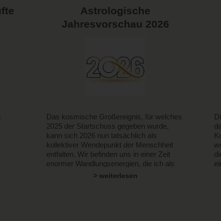
fte
Astrologische
Jahresvorschau 2026
Das kosmische Großereignis, für welches
Di
n
2025 der Startschuss gegeben wurde,
da
kann sich 2026 nun tatsächlich als
Ku
kollektiver Wendepunkt der Menschheit
wu
entfalten. Wir befinden uns in einer Zeit
di
enormer Wandlungsenergien, die ich als
ei
ns
"the great shift" betitelt habe.
un
tit,
> weiterlesen
er
en
Wi
t.
g
die
He
st