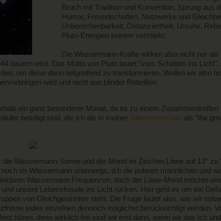
Bruch mit Tradition und Konvention, Sprung aus de
Humor, Freundschaften, Netzwerke und Gleichber
Unberechenbarkeit, Distanziertheit, Unruhe, Rebe
Pluto-Energien extrem verstärkt.
Die Wassermann-Kräfte wirken also nicht nur als
044 dauern wird. Das Motto von Pluto lautet "vom Schatten ins Licht",
den, um diese dann tiefgreifend zu transformieren. Wollen wir also
vorbringen wird und nicht aus blinder Rebellion.
deshalb ein ganz besonderer Monat, da es zu einem Zusammentreffen
fer beteiligt sind, die ich als in meiner
Jahresvorschau
als "the gre
er die Wassermann-Sonne und der Mond im Zeichen Löwe auf 13° zu
 noch im Wassermann unterwegs, d.h die polaren männlichen und wei
ollektiven Wassermann Frequenzen, doch der Löwe-Mond möchte un
 und unsere Lebensfreude ins Licht rücken. Hier geht es um ein Gefüh
uppen von Gleichgesinnten steht. Die Frage lautet also, wie wir n
rfnisse jedes einzelnen dennoch möglichst berücksichtigt werden. V
z hören, denn wirklich frei sind wir erst dann, wenn wir das Ich und