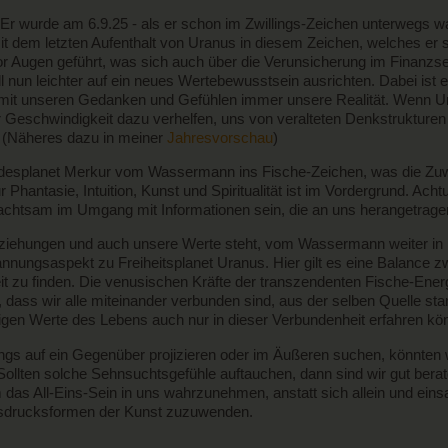
 Er wurde am 6.9.25 - als er schon im Zwillings-Zeichen unterwegs war
t dem letzten Aufenthalt von Uranus in diesem Zeichen, welches er 
 Augen geführt, was sich auch über die Verunsicherung im Finanz
all nun leichter auf ein neues Wertebewusstsein ausrichten. Dabei ist e
it unseren Gedanken und Gefühlen immer unsere Realität. Wenn Uran
er Geschwindigkeit dazu verhelfen, uns von veralteten Denkstrukturen 
. (Näheres dazu in meiner
Jahresvorschau
)
desplanet Merkur vom Wassermann ins Fische-Zeichen, was die Zuwe
Phantasie, Intuition, Kunst und Spiritualität ist im Vordergrund. Ac
 achtsam im Umgang mit Informationen sein, die an uns herangetrag
eziehungen und auch unsere Werte steht, vom Wassermann weiter in 
nungsaspekt zu Freiheitsplanet Uranus. Hier gilt es eine Balance 
eit zu finden. Die venusischen Kräfte der transzendenten Fische-Energ
dass wir alle miteinander verbunden sind, aus der selben Quelle stam
igen Werte des Lebens auch nur in dieser Verbundenheit erfahren kö
ngs auf ein Gegenüber projizieren oder im Äußeren suchen, könnten 
n. Sollten solche Sehnsuchtsgefühle auftauchen, dann sind wir gut be
as All-Eins-Sein in uns wahrzunehmen, anstatt sich allein und eins
 Ausdrucksformen der Kunst zuzuwenden.