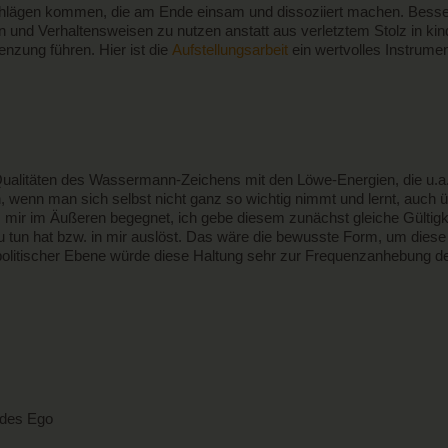
chlägen kommen, die am Ende einsam und dissoziiert machen. Besser 
und Verhaltensweisen zu nutzen anstatt aus verletztem Stolz in kind
nzung führen. Hier ist die
Aufstellungsarbeit
ein wertvolles Instrume
alitäten des Wassermann-Zeichens mit den Löwe-Energien, die u.a. 
ich, wenn man sich selbst nicht ganz so wichtig nimmt und lernt, auch
 was mir im Äußeren begegnet, ich gebe diesem zunächst gleiche Gülti
 zu tun hat bzw. in mir auslöst. Das wäre die bewusste Form, um diese
tpolitischer Ebene würde diese Haltung sehr zur Frequenzanhebung de
 des Ego