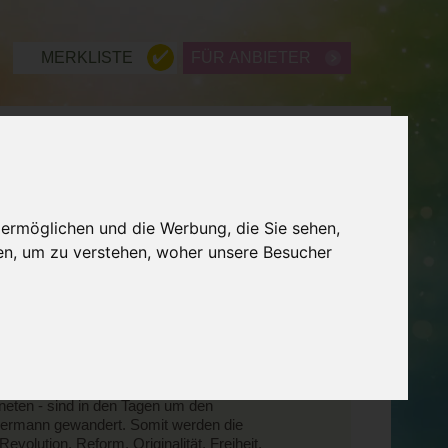
MERKLISTE
FÜR ANBIETER
ME
WISSEN
LEXIKON
 ermöglichen und die Werbung, die Sie sehen,
ZURÜCK
en, um zu verstehen, woher unsere Besucher
alität Februar 2026
eichen Wassermann am 20.1.2026 traf sie auf
al mehr die großen Wandlungskräfte des
r die Sonne, sondern auch Venus, Mond,
aneten - sind in den Tagen um den
sermann gewandert. Somit werden die
lution, Reform, Originalität, Freiheit,