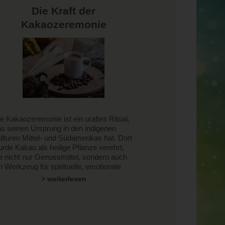
Die Kraft der
Kakaozeremonie
e Kakaozeremonie ist ein uraltes Ritual,
s seinen Ursprung in den indigenen
lturen Mittel- und Südamerikas hat. Dort
rde Kakao als heilige Pflanze verehrt,
e nicht nur Genussmittel, sondern auch
n Werkzeug für spirituelle, emotionale
d körperliche Heilung darstellt. Heute
> weiterlesen
lebt diese Praxis weltweit eine
ederentdeckung und wird als Mittel
enutzt, um Achtsamkeit, Verbindung und
ilung zu fördern.