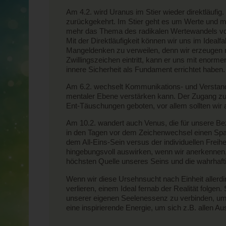
Am 4.2. wird Uranus im Stier wieder direktläufig.
zurückgekehrt. Im Stier geht es um Werte und mi
mehr das Thema des radikalen Wertewandels vor
Mit der Direktläufigkeit können wir uns im Idealf
Mangeldenken zu verweilen, denn wir erzeugen m
Zwillingszeichen eintritt, kann er uns mit enorm
innere Sicherheit als Fundament errichtet haben
Am 6.2. wechselt Kommunikations- und Verstan
mentaler Ebene verstärken kann. Der Zugang zur 
Ent-Täuschungen geboten, vor allem sollten wir
Am 10.2. wandert auch Venus, die für unsere B
in den Tagen vor dem Zeichenwechsel einen Span
dem All-Eins-Sein versus der individuellen Freih
hingebungsvoll auswirken, wenn wir anerkennen, 
höchsten Quelle unseres Seins und die wahrhaft
Wenn wir diese Ursehnsucht nach Einheit allerdi
verlieren, einem Ideal fernab der Realität folge
unserer eigenen Seelenessenz zu verbinden, um d
eine inspirierende Energie, um sich z.B. allen