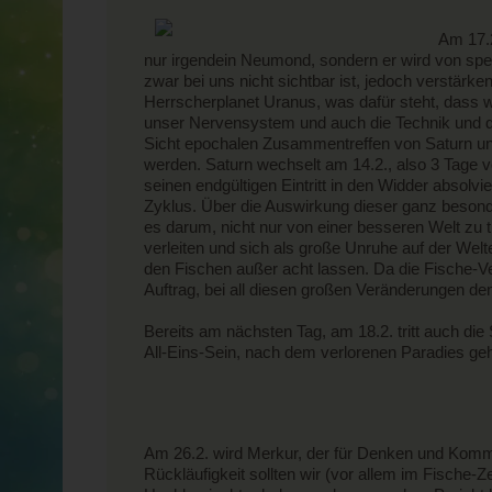
Am 17.
nur irgendein Neumond, sondern er wird von spezi
zwar bei uns nicht sichtbar ist, jedoch verst
Herrscherplanet Uranus, was dafür steht, dass wir
unser Nervensystem und auch die Technik und di
Sicht epochalen Zusammentreffen von Saturn un
werden. Saturn wechselt am 14.2., also 3 Tage vo
seinen endgültigen Eintritt in den Widder absolv
Zyklus. Über die Auswirkung dieser ganz besond
es darum, nicht nur von einer besseren Welt zu
verleiten und sich als große Unruhe auf der Wel
den Fischen außer acht lassen. Da die Fische-V
Auftrag, bei all diesen großen Veränderungen de
Bereits am nächsten Tag, am 18.2. tritt auch di
All-Eins-Sein, nach dem verlorenen Paradies geh
Am 26.2. wird Merkur, der für Denken und Kommun
Rückläufigkeit sollten wir (vor allem im Fisch