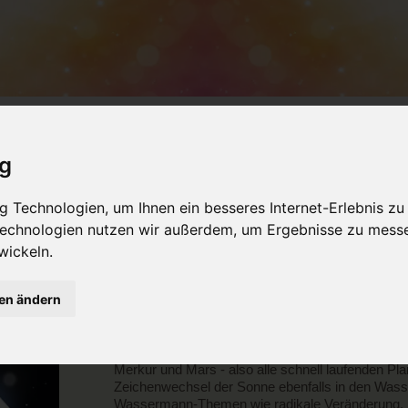
NSTALTUNGEN
PRODUKTE
SEMINARRÄU
ig
ETHODEN
 Technologien, um Ihnen ein besseres Internet-Erlebnis zu
 Technologien nutzen wir außerdem, um Ergebnisse zu mess
Astrologische Zeitqu
wickeln.
gen ändern
Kurz nach dem Eintritt der Sonne ins Tierkreisz
Transformationsplanet Pluto und aktivierte einm
Jahres 2026 (s.
Jahresvorschau
). Doch nicht nu
Merkur und Mars - also alle schnell laufenden Pl
Zeichenwechsel der Sonne ebenfalls in den Was
Wassermann-Themen wie radikale Veränderung, Revo