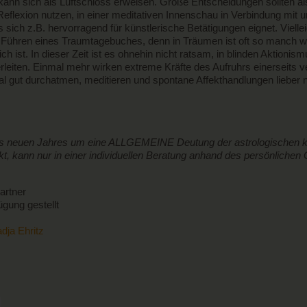
nn sich als Luftschloss erweisen. Große Entscheidungen sollten als
fe Reflexion nutzen, in einer meditativen Innenschau in Verbindung mit 
s sich z.B. hervorragend für künstlerische Betätigungen eignet. Viel
das Führen eines Traumtagebuches, denn in Träumen ist oft so manch w
h ist. In dieser Zeit ist es ohnehin nicht ratsam, in blinden Aktioni
eiten. Einmal mehr wirken extreme Kräfte des Aufruhrs einerseits v
al gut durchatmen, meditieren und spontane Affekthandlungen lieber n
 des neuen Jahres um eine ALLGEMEINE Deutung der astrologischen ko
rkt, kann nur in einer individuellen Beratung anhand des persönliche
artner
ügung gestellt
dja Ehritz