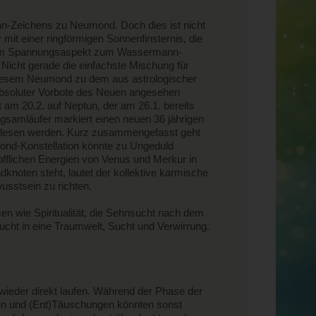
n-Zeichens zu Neumond. Doch dies ist nicht
mit einer ringförmigen Sonnenfinsternis, die
 einem Spannungsaspekt zum Wassermann-
. Nicht gerade die einfachste Mischung für
 diesem Neumond zu dem aus astrologischer
absoluter Vorbote des Neuen angesehen
 am 20.2. auf Neptun, der am 26.1. bereits
angsamläufer markiert einen neuen 36 jährigen
lesen werden. Kurz zusammengefasst geht
mond-Konstellation könnte zu Ungeduld
stofflichen Energien von Venus und Merkur in
noten steht, lautet der kollektive karmische
usstsein zu richten.
en wie Spiritualität, die Sehnsucht nach dem
ucht in eine Traumwelt, Sucht und Verwirrung.
wieder direkt laufen. Während der Phase der
eien und (Ent)Täuschungen könnten sonst