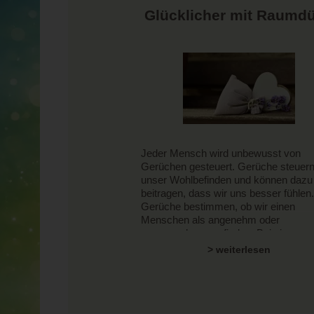
Glücklicher mit Raumdü
Jeder Mensch wird unbewusst von
Gerüchen gesteuert. Gerüche steuer
unser Wohlbefinden und können dazu
beitragen, dass wir uns besser fühlen.
Gerüche bestimmen, ob wir einen
Menschen als angenehm oder
unangenehm empfinden. Bei einem u
angenehmen Geruch steigt unser Appe
> weiterlesen
bei unangenehmen Gerüchen hingeg
macht sich Unwohlsein im Körper brei
Durch die gezielte Wahl der Gerüche, 
uns umgeben, können wir uns bewus
dafür entscheiden, wie wir uns fühlen