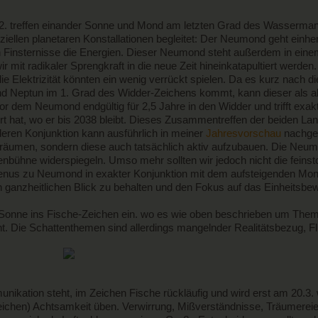
2. treffen einander Sonne und Mond am letzten Grad des Wasserman
ellen planetaren Konstallationen begleitet: Der Neumond geht einher 
ärken Finsternisse die Energien. Dieser Neumond steht außerdem in
 mit radikaler Sprengkraft in die neue Zeit hineinkatapultiert werden
e Elektrizität könnten ein wenig verrückt spielen. Da es kurz nach
d Neptun im 1. Grad des Widder-Zeichens kommt, kann dieser als 
r dem Neumond endgültig für 2,5 Jahre in den Widder und trifft exakt
iert hat, wo er bis 2038 bleibt. Dieses Zusammentreffen der beiden L
eren Konjunktion kann ausführlich in meiner
Jahresvorschau
nachge
 träumen, sondern diese auch tatsächlich aktiv aufzubauen. Die Neu
tenbühne widerspiegeln. Umso mehr sollten wir jedoch
nicht die fein
enus zu Neumond in exakter Konjunktion mit dem aufsteigenden Mondk
n ganzheitlichen Blick zu behalten und den Fokus auf das Einheitsbew
e Sonne ins Fische-Zeichen ein. wo es wie oben beschrieben um Them
t. Die Schattenthemen sind allerdings mangelnder Realitätsbezug, Fl
ikation steht, im Zeichen Fische rückläufig und wird erst am 20.3. 
e-Zeichen) Achtsamkeit üben. Verwirrung, Mißverständnisse, Träumer