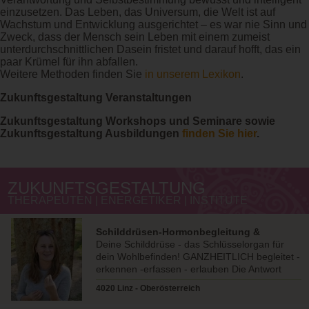
einzusetzen. Das Leben, das Universum, die Welt ist auf
Wachstum und Entwicklung ausgerichtet – es war nie Sinn und
Zweck, dass der Mensch sein Leben mit einem zumeist
unterdurchschnittlichen Dasein fristet und darauf hofft, das ein
paar Krümel für ihn abfallen.
Weitere Methoden finden Sie
in unserem Lexikon
.
Zukunftsgestaltung Veranstaltungen
Zukunftsgestaltung Workshops und Seminare sowie
Zukunftsgestaltung Ausbildungen
finden Sie hier
.
ZUKUNFTSGESTALTUNG
THERAPEUTEN | ENERGETIKER | INSTITUTE
Schilddrüsen-Hormonbegleitung &
Körperarbeit
Deine Schilddrüse - das Schlüsselorgan für
dein Wohlbefinden! GANZHEITLICH begleitet -
erkennen -erfassen - erlauben Die Antwort
liegt im Körper.
4020 Linz - Oberösterreich