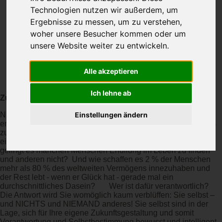
Technologien nutzen wir außerdem, um
Ergebnisse zu messen, um zu verstehen,
woher unsere Besucher kommen oder um
unsere Website weiter zu entwickeln.
Alle akzeptieren
Ich lehne ab
Zukunftsgestaltung Wissenswertes
Nur 13 % der Menschen sind in der Lage ihr Leben
Einstellungen ändern
entsprechend ihren Wünschen und Zielen zu leben – und das
zumeist wenig ausgewogen. 87% kämpfen Tag für Tag in
einem wenig erfreulichen Umfeld um ihr Überleben. Warum
gelingt es manchen Menschen Erfüllung im Leben zu finden
und anderen nicht? Und wie schaffen es 2 % der Menschen
mehr als 80 % des weltweiten Vermögens innezuhaben und
der Rest lebt - wenn er Glück hat - gerade mal ein
durchschnittliches Dasein? Wer ist dafür verantwortlich?
Die Antwort wird Sie womöglich kaum verblüffen: Sie selbst –
und NICHTS und NIEMAND anderes! Sie selbst sind in der
Lage, sich für Ihre eigene Zukunftsgestaltung und somit
Verantwortung und Selbstbestimmung bewusst und intelligent