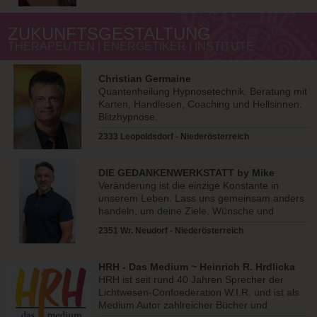
ZUKUNFTSGESTALTUNG
THERAPEUTEN | ENERGETIKER | INSTITUTE
Christian Germaine
Quantenheilung Hypnosetechnik. Beratung mit
Karten, Handlesen, Coaching und Hellsinnen.
Blitzhypnose.
2333 Leopoldsdorf - Niederösterreich
DIE GEDANKENWERKSTATT by Mike
Buratti
Veränderung ist die einzige Konstante in
unserem Leben. Lass uns gemeinsam anders
handeln, um deine Ziele, Wünsche und
Träume zu verwirklichen.
2351 Wr. Neudorf - Niederösterreich
HRH - Das Medium ~ Heinrich R. Hrdlicka
HRH ist seit rund 40 Jahren Sprecher der
Lichtwesen-Confoederation W.I.R. und ist als
Medium Autor zahlreicher Bücher und