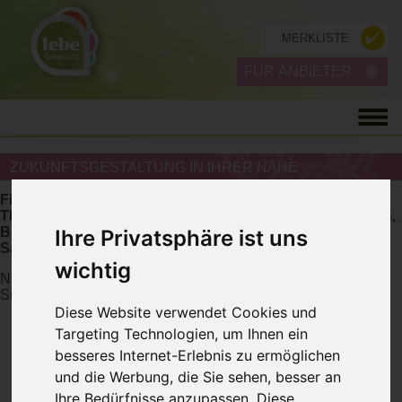
MERKLISTE
FÜR ANBIETER
ZUKUNFTSGESTALTUNG IN IHRER NÄHE
Finden Sie Zukunftsgestaltung Anbieter wie Energetiker,
Therapeuten, Institute, Coaches in Wien, Niederösterreich,
Burgenland, Steiermark, Kärnten, Oberösterreich,
Ihre Privatsphäre ist uns
Salzburg, Tirol, Vorarlberg.
wichtig
Nutzen Sie auch unsere
Expertensuche
für eine geziele
Suchabfrage
Diese Website verwendet Cookies und
Targeting Technologien, um Ihnen ein
besseres Internet-Erlebnis zu ermöglichen
und die Werbung, die Sie sehen, besser an
Ihre Bedürfnisse anzupassen. Diese