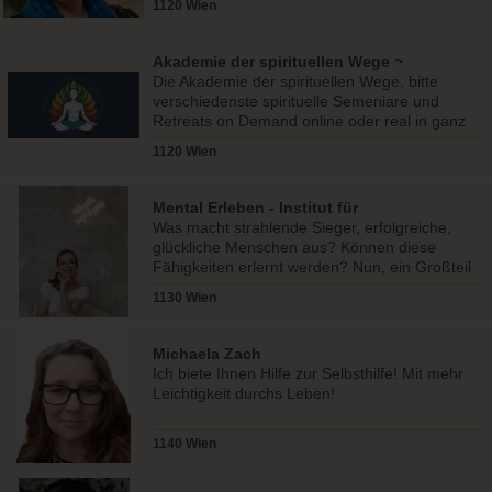
1120 Wien
Akademie der spirituellen Wege ~
Wolfgang Redmann
Die Akademie der spirituellen Wege, bitte
verschiedenste spirituelle Semeniare und
Retreats on Demand online oder real in ganz
Österreich
1120 Wien
Mental Erleben - Institut für
Potenzialentfaltung
Was macht strahlende Sieger, erfolgreiche,
glückliche Menschen aus? Können diese
Fähigkeiten erlernt werden? Nun, ein Großteil
unseres Verhaltens e..
1130 Wien
Michaela Zach
Ich biete Ihnen Hilfe zur Selbsthilfe! Mit mehr
Leichtigkeit durchs Leben!
1140 Wien