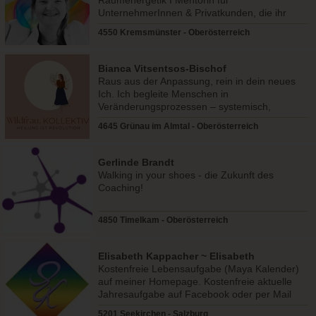
Raumenergetik I Mentorin für
UnternehmerInnen & Privatkunden, die ihr
Umfeld energetisch klären wollen.
4550 Kremsmünster - Oberösterreich
Bianca Vitsentsos-Bischof
Raus aus der Anpassung, rein in dein neues
Ich. Ich begleite Menschen in
Veränderungsprozessen – systemisch,
verkörpert und psychologisch fundiert.
4645 Grünau im Almtal - Oberösterreich
Gerlinde Brandt
Walking in your shoes - die Zukunft des
Coaching!
4850 Timelkam - Oberösterreich
Elisabeth Kappacher ~ Elisabeth
Kappacher
Kostenfreie Lebensaufgabe (Maya Kalender)
auf meiner Homepage. Kostenfreie aktuelle
Jahresaufgabe auf Facebook oder per Mail
direkt von mir.
5201 Seekirchen - Salzburg