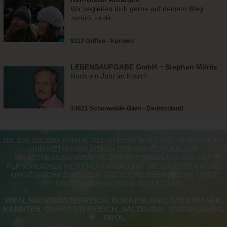
Wir begleiten dich gerne auf deinem Weg
zurück zu dir.
9112 Griffen - Kärnten
LEBENSAUFGABE GmbH ~ Stephan Möritz
Noch ein Jahr im Kreis?
14621 Schönwalde-Glien - Deutschland
DIE AUF DIESEM PORTAL GELISTETEN SEMINARE, WORKSHOPS
UND METHODEN DIENEN DER AKTIVIERUNG DER
SELBSTHEILUNGSKRÄFTE, DER ENTSPANNUNG UND DER
PERSÖNLICHEN WEITERENTWICKLUNG. SIE ERSETZEN KEINE
MEDIZINISCHE DIAGNOSE, ÄRZTLICHE BEHANDLUNG ODER
PSYCHOTHERAPEUTISCHE BEGLEITUNG.
WIEN, NIEDERÖSTERREICH, BURGENLAND, STEIERMARK,
KÄRNTEN, OBERÖSTERREICH, SALZBURG, VORARLBERG,
TIROL