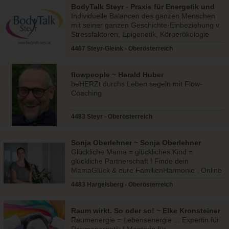
BodyTalk Steyr - Praxis für Energetik und
Lernen
Individuelle Balancen des ganzen Menschen
mit seiner ganzen Geschichte-Einbeziehung v.
Stressfaktoren, Epigenetik, Körperökologie
und Stoffwechsel
4407 Steyr-Gleink - Oberösterreich
flowpeople ~ Harald Huber
beHERZt durchs Leben segeln mit Flow-
Coaching
4483 Steyr - Oberösterreich
Sonja Oberlehner ~ Sonja Oberlehner
Glückliche Mama = glückliches Kind =
glückliche Partnerschaft ! Finde dein
MamaGlück & eure FamilienHarmonie . Online
Beratung & in Präsenz
4483 Hargelsberg - Oberösterreich
Raum wirkt. So oder so! ~ Elke Kronsteiner
Raumenergie = Lebensenergie ... Expertin für