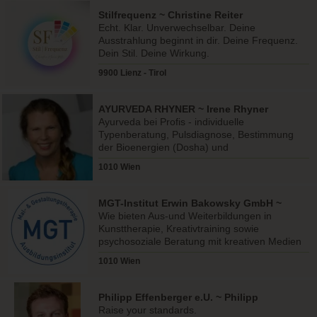
Stilfrequenz ~ Christine Reiter
Echt. Klar. Unverwechselbar. Deine
Ausstrahlung beginnt in dir. Deine Frequenz.
Dein Stil. Deine Wirkung.
9900 Lienz - Tirol
AYURVEDA RHYNER ~ Irene Rhyner
Ayurveda bei Profis - individuelle
Typenberatung, Pulsdiagnose, Bestimmung
der Bioenergien (Dosha) und
Charakterenergien (Triguna).
1010 Wien
MGT-Institut Erwin Bakowsky GmbH ~
Erwin Bakowsky
Wie bieten Aus-und Weiterbildungen in
Kunsttherapie, Kreativtraining sowie
psychosoziale Beratung mit kreativen Medien
und Methoden.
1010 Wien
Philipp Effenberger e.U. ~ Philipp
Effenberger
Raise your standards.