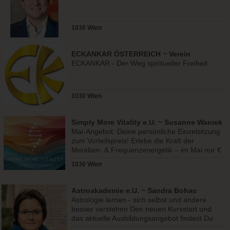
1030 Wien
ECKANKAR ÖSTERREICH ~ Verein
ECKANKAR ÖSTERREICH
ECKANKAR - Der Weg spiritueller Freiheit.
1030 Wien
Simply More Vitality e.U. ~ Susanne Waniek
Mai-Angebot: Deine persönliche Einzelsitzung
zum Vorteilspreis! Erlebe die Kraft der
Meridian- & Frequenzenergetik – im Mai nur €
50 für 60 Minuten!
1030 Wien
Astroakademie e.U. ~ Sandra Bohac
Astrologie lernen - sich selbst und andere
besser verstehen Den neuen Kursstart und
das aktuelle Ausbildungsangebot findest Du
auf der Homepage!