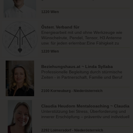
1220 Wien
Österr. Verband für
Radiästhesie&Geobiologie
Energiearbeit mit und ohne Werkzeuge wie
Wünschelrute, Pendel, Tensor, H3 Antenne
usw. für jeden erlernbar.Eine Fähigkeit zu
einer Fertigkeit ausbauen
1220 Wien
Beziehungshaus.at ~ Linda Syllaba
Professionelle Begleitung durch stürmische
Zeiten - in Partnerschaft, Familie und Beruf
2100 Korneuburg - Niederösterreich
Claudia Heudorn Mentalcoaching ~ Claudia
Heudorn
Unterstützung bei Stress, Überforderung und
innerer Erschöpfung – präventiv und individuell
2292 Loimersdorf - Niederösterreich