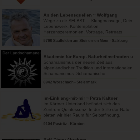
An den Lebensquellen ~ Wolfgang
Lugmayr
Wege zu dir SELBST ... Klangmassage, Dein
Lebenswerk, Kontemplation,
Herzenszeremonien, Vorträge, Retreats
5760 Saalfelden am Steinernen Meer - Salzburg
Akademie für Europ. Naturheilmethoden u
Schamanismus
Schamanismus der neuen Zeit aus
alpenländischer Tradition und internationalen
Schamanismus: Schamanische
Jahresgrunsausbildung, Seminare, Workshops
8942 Wörschach - Steiermark
im-Einklang-mit-mir ~ Petra Kaltner
Im Kärtner Unterland befindet sich das
Zentrum Quintessenz. In der Stille der Natur
bieten wir hier Raum für Selbstfindung,
Neustart, Urlaub, eine ..
9104 Pustritz - Kärnten
Ralf-Dieter Abraham