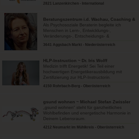
Channelings.
2821 Lanzenkirchen - International
Beratungszentrum i.d. Wachau, Coaching &
Supervision
Als Psychosoziale Beraterin begleite ich
Menschen in Lern-, Entwicklungs-,
Veränderungs-, Entscheidungs- &
Lösungsfindg.prozessen seit über 35 Jahren.
3641 Aggsbach Markt - Niederösterreich
HLP-Instruction ~ Dr. Iris Wolff
Medizin trifft Energetik! Sei Teil einer
hochwertigen Energetikerausbildung mit
Zertifizierung zur HLP-Instructorin.
4150 Rohrbach-Berg - Oberösterreich
gsund wohnen ~ Michael Stefan Zwissler
„gsund wohnen“ steht für ganzheitliches
Wohlbefinden und energetische Harmonie in
Deinem Lebensraum.
4212 Neumarkt im Mühlkreis - Oberösterreich