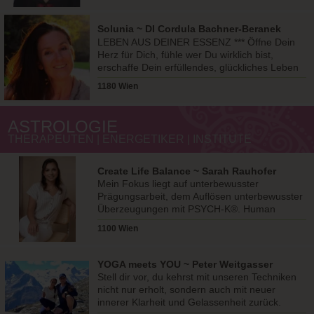
Solunia ~ DI Cordula Bachner-Beranek
LEBEN AUS DEINER ESSENZ *** Öffne Dein
Herz für Dich, fühle wer Du wirklich bist,
erschaffe Dein erfüllendes, glückliches Leben
aus Deinem Inneren!
1180 Wien
ASTROLOGIE
THERAPEUTEN | ENERGETIKER | INSTITUTE
Create Life Balance ~ Sarah Rauhofer
Mein Fokus liegt auf unterbewusster
Prägungsarbeit, dem Auflösen unterbewusster
Überzeugungen mit PSYCH-K®. Human
Design u.a. nutze ich ergänzend.
1100 Wien
YOGA meets YOU ~ Peter Weitgasser
Stell dir vor, du kehrst mit unseren Techniken
nicht nur erholt, sondern auch mit neuer
innerer Klarheit und Gelassenheit zurück.