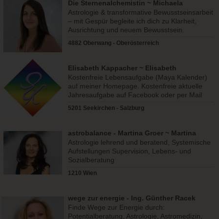
Die Sternenalchemistin ~ Michaela
Schachner
Astrologie & transformative Bewusstseinsarbeit
– mit Gespür begleite ich dich zu Klarheit,
Ausrichtung und neuem Bewusstsein.
4882 Oberwang - Oberösterreich
Elisabeth Kappacher ~ Elisabeth
Kappacher
Kostenfreie Lebensaufgabe (Maya Kalender)
auf meiner Homepage. Kostenfreie aktuelle
Jahresaufgabe auf Facebook oder per Mail
direkt von mir.
5201 Seekirchen - Salzburg
astrobalance - Martina Groer ~ Martina
Groer
Astrologie lehrend und beratend, Systemische
Aufstellungen Supervision, Lebens- und
Sozialberatung
1210 Wien
wege zur energie - Ing. Günther Racek
Finde Wege zur Energie durch:
Potentialberatung, Astrologie, Astromedizin,