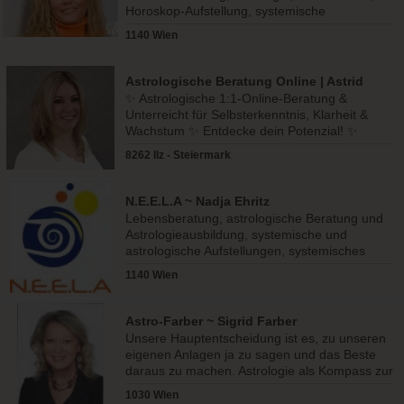
Horoskop-Aufstellung, systemische
Aufstellung, Coaching, Mentaltraining
1140 Wien
Astrologische Beratung Online | Astrid
Heim, BA
✨ Astrologische 1:1-Online-Beratung &
Unterreicht für Selbsterkenntnis, Klarheit &
Wachstum ✨ Entdecke dein Potenzial! ✨
8262 Ilz - Steiermark
N.E.E.L.A ~ Nadja Ehritz
Lebensberatung, astrologische Beratung und
Astrologieausbildung, systemische und
astrologische Aufstellungen, systemisches
Coaching, Energiearbeit uvm
1140 Wien
Astro-Farber ~ Sigrid Farber
Unsere Hauptentscheidung ist es, zu unseren
eigenen Anlagen ja zu sagen und das Beste
daraus zu machen. Astrologie als Kompass zur
Selbstentdeckung.
1030 Wien