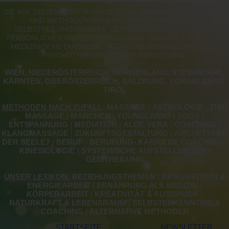
DIE AUF DIESEM PORTAL GELISTETEN SEMINARE, WORKSHOPS
UND METHODEN DIENEN DER AKTIVIERUNG DER
SELBSTHEILUNGSKRÄFTE, DER ENTSPANNUNG UND DER
PERSÖNLICHEN WEITERENTWICKLUNG. SIE ERSETZEN KEINE
MEDIZINISCHE DIAGNOSE, ÄRZTLICHE BEHANDLUNG ODER
PSYCHOTHERAPEUTISCHE BEGLEITUNG.
WIEN, NIEDERÖSTERREICH, BURGENLAND, STEIERMARK,
KÄRNTEN, OBERÖSTERREICH, SALZBURG, VORARLBERG,
TIROL
METHODEN NACH ZUFALL:
MASSAGE
|
ASTROLOGIE
|
THAI
MASSAGE
|
MÄRCHEN
|
YOUNGLIVING
|
YOGA
|
ENTSPANNUNG
|
MEDIATION
|
ALOE VERA
|
COACHING
|
KLANGMASSAGE
|
ZUKUNFTSGESTALTUNG
|
ARCHETYPEN
DER SEELE?
|
BERUF - BERUFUNG- KARRIERE COACHING
|
KINESIOLOGIE
|
SYSTEMISCHE AUFSTELLUNGEN
|
GEISTHEILUNG
UNSER LEXIKON:
BEZIEHUNGSTHEMEN
|
BEWUSSTSEIN &
ENERGIEARBEIT
|
ERNÄHRUNG ALS MEDIZIN
|
KÖRPERARBEIT
|
KREATIVITÄT & AUSDRUCK
|
NATURKRAFT & LEBENSRAUM
|
SELBSTERKENNTNIS &
COACHING
|
ALTERNATIVE METHODEN
STARTSEITE
NEWSLETTER