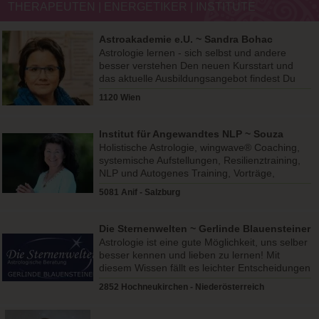
THERAPEUTEN | ENERGETIKER | INSTITUTE
Astroakademie e.U. ~ Sandra Bohac
Astrologie lernen - sich selbst und andere
besser verstehen Den neuen Kursstart und
das aktuelle Ausbildungsangebot findest Du
auf der Homepage!
1120 Wien
Institut für Angewandtes NLP ~ Souza
Seethaler
Holistische Astrologie, wingwave® Coaching,
systemische Aufstellungen, Resilienztraining,
NLP und Autogenes Training, Vorträge,
Seminare & Workshops
5081 Anif - Salzburg
Die Sternenwelten ~ Gerlinde Blauensteiner
Astrologie ist eine gute Möglichkeit, uns selber
besser kennen und lieben zu lernen! Mit
diesem Wissen fällt es leichter Entscheidungen
zu treffen.
2852 Hochneukirchen - Niederösterreich