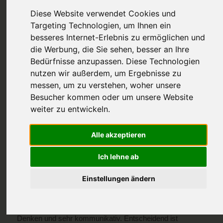
Diese Website verwendet Cookies und
Targeting Technologien, um Ihnen ein
besseres Internet-Erlebnis zu ermöglichen und
die Werbung, die Sie sehen, besser an Ihre
Bedürfnisse anzupassen. Diese Technologien
nutzen wir außerdem, um Ergebnisse zu
messen, um zu verstehen, woher unsere
Astrologische
Besucher kommen oder um unsere Website
weiter zu entwickeln.
Zeitqualität Juni 2026
Alle akzeptieren
Ich lehne ab
Am 21. Mai wechselte die Sonne vom eher ruhigen
Tierkreiszeichen Stier in das lebhafte Zeichen Zwillinge.
Einstellungen ändern
Dieses Luftzeichen wird von Merkur regiert, dem
mythologischen Götterboten, auch Hermes genannt.
Wie Hermes mit seinen geflügelten Füßen sind
Menschen mit starkem Zwillings-Einfluss schnell im
Denken und sehr kommunikativ. Entscheidend ist