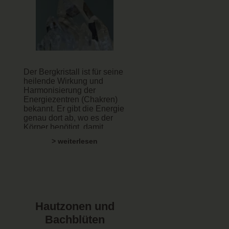
Der Bergkristall ist für seine
heilende Wirkung und
Harmonisierung der
Energiezentren (Chakren)
bekannt. Er gibt die Energie
genau dort ab, wo es der
Körper benötigt, damit
dieser wieder in seine
> weiterlesen
Balance kommen kann.
Bergkristalle sind lebende
molekulare Massen. Ihre
Energie erhöht sich
zusätzlich, wenn Licht durch
sie hindurchtritt.
Hautzonen und
Bachblüten