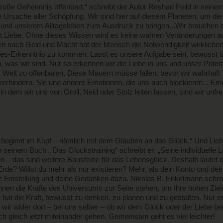
 große Geheimnis offenbart.“ schreibt der Autor Reshad Feild in sei
e Ursache aller Schöpfung. Wir sind hier auf diesem Planeten, um d
e und unserem Alltagsleben zum Ausdruck zu bringen...Wir brauchen di
st Liebe. Ohne dieses Wissen wird es keine wahren Veränderungen auf
n nach Geld und Macht hat der Mensch die Notwendigkeit wirklichen
iebes-Erkenntnis zu kommen. Lasst es unsere Aufgabe sein, bewusst l
 was wir sind. Nur so erkennen wir die Liebe in uns und unser Potentia
 Welt zu offenbaren, Diese Mauern müsse fallen, bevor wir wahrhaft 
be verhindern. Sie und andere Emotionen, die uns auch blockieren... 
dem wir uns von Groll, Neid oder Stolz leiten lassen, sind wir unfrei
 beginnt im Kopf – nämlich mit dem Glauben an das Glück.“ Und Lieb
.In seinem Buch „ Das Glückstraining“ schreibt er: „Seine individuel
n – das sind weitere Bausteine für das Lebensglück. Deshalb lautet 
Erde? Willst du mehr als nur existieren? Mehr, als dein Konto und d
e Einstellung und deine Gedanken dazu. Nikolas B. Enkelmann schreib
hnen die Kräfte des Universums zur Seite stehen, um Ihre hohen Ziel
hat die Kraft, bewusst zu denken, zu planen und zu gestalten. Nur e
d wir wider dort – bei uns selber – ob wir dem Glück oder der Liebe b
h gleich jetzt miteinander gehen. Gemeinsam geht es viel leichter!