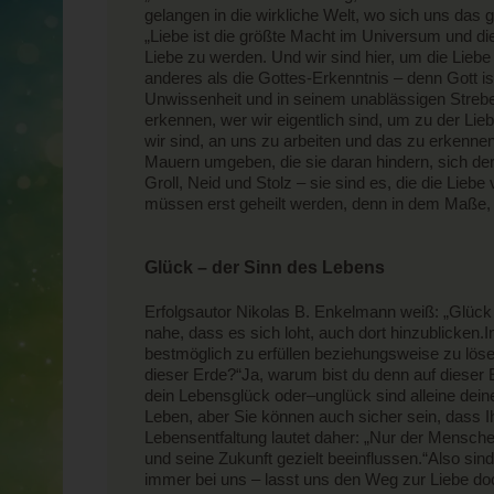
gelangen in die wirkliche Welt, wo sich uns das
„Liebe ist die größte Macht im Universum und di
Liebe zu werden. Und wir sind hier, um die Lieb
anderes als die Gottes-Erkenntnis – denn Gott i
Unwissenheit und in seinem unablässigen Strebe
erkennen, wer wir eigentlich sind, um zu der L
wir sind, an uns zu arbeiten und das zu erkennen,
Mauern umgeben, die sie daran hindern, sich der
Groll, Neid und Stolz – sie sind es, die die Lie
müssen erst geheilt werden, denn in dem Maße, in 
Glück – der Sinn des Lebens
Erfolgsautor Nikolas B. Enkelmann weiß: „Glück
nahe, dass es sich loht, auch dort hinzublicken
bestmöglich zu erfüllen beziehungsweise zu löse
dieser Erde?“Ja, warum bist du denn auf dieser 
dein Lebensglück oder–unglück sind alleine dein
Leben, aber Sie können auch sicher sein, dass I
Lebensentfaltung lautet daher: „Nur der Mensche 
und seine Zukunft gezielt beeinflussen.“Also sin
immer bei uns – lasst uns den Weg zur Liebe doc