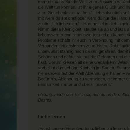
merken, dass Sie die Welt zum Positiven veränd
die Welt tun können, ist Ihr eigenes Glück und
zum Geschenk zu machen.“ Liebe also dich selber
mit wem du sprichst oder wem du nur die Hand sch
zu dir: „Ich liebe dich.“ - Horche tief in dich hinei
Nimm diese Kleinigkeit, staube sie ab und lass s
liebenswerter und liebenswerter und du kannst d
Probleme schafft ihr euch in Verbindung mit dem 
Verbundenheit absichern zu müssen. Dabei halte
unbewusst ständig nach diesen gefahren, damit 
Schönen und richtet sie auf die Gefahren und die
hast, worum kreisen all deine Gedanken? „Was, 
vorbei ist das schöne Kribbeln im Bauch. Stimms
niemandem auf der Welt Ablehnung erhalten – 
Bedürfnis, Ablehnung zu vermeiden, ist immer un
Einsamkeit immer und überall präsent.“
Lösung: Finde den Teil in dir, den du an dir selb
Bestes.
Liebe lernen
„Es ist unsere Verantwortung, lieben zu lernen. 