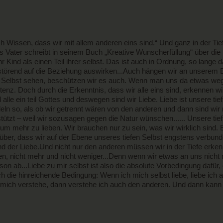
ch Wissen, dass wir mit allem anderen eins sind.“ Und ganz in der Ti
ns Vater schreibt in seinem Buch „Kreative Wunscherfüllung“ über die L
t ihr Kind als einen Teil ihrer selbst. Das ist auch in Ordnung, so lan
törend auf die Beziehung auswirken...Auch hängen wir an unserem Be
s Selbst sehen, beschützen wir es auch. Wenn man uns da etwas wegni
tenz. Doch durch die Erkenntnis, dass wir alle eins sind, erkennen wir
d alle ein teil Gottes und deswegen sind wir Liebe. Liebe ist unsere ti
ln so, als ob wir getrennt wären von den anderen und dann sind wir 
tzt – weil wir sozusagen gegen die Natur wünschen...... Unsere tief
 um mehr zu lieben. Wir brauchen nur zu sein, was wir wirklich sind. 
ber, dass wir auf der Ebene unseres tiefen Selbst engstens verbunden 
nd der Liebe.Und nicht nur den anderen müssen wir in der Tiefe erken
n, nicht mehr und nicht weniger...Denn wenn wir etwas an uns nich
son ab...Liebe zu mir selbst ist also die absolute Vorbedingung dafür,
h die hinreichende Bedingung: Wenn ich mich selbst liebe, liebe ich
h mich verstehe, dann verstehe ich auch den anderen. Und dann kann 