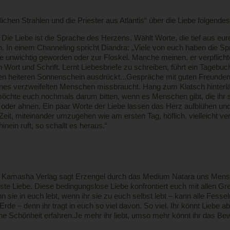
lichen Strahlen und die Priester aus Atlantis“ über die Liebe folgendes
e. Die Liebe ist die Sprache des Herzens. Wählt Worte, die tief aus eu
 In einem Channeling spricht Diandra: „Viele von euch haben die Spr
sie unwichtig geworden oder zur Floskel. Manche meinen, er verpflichte
in Wort und Schrift. Lernt Liebesbriefe zu schreiben, führt ein Tagebu
en heiteren Sonnenschein ausdrückt...Gespräche mit guten Freunden 
eines verzweifelten Menschen missbraucht. Hang zum Klatsch hinterlä
möchte euch nochmals darum bitten, wenn es Menschen gibt, die ihr se
 oder ahnen. Ein paar Worte der Liebe lassen das Herz aufblühen und
 Zeit, miteinander umzugehen wie am ersten Tag, höflich, vielleicht ve
hinein ruft, so schallt es heraus.“
Kamasha Verlag sagt Erzengel durch das Medium Natara uns Mensche
ste Liebe. Diese bedingungslose Liebe konfrontiert euch mit allen G
ie in euch lebt, wenn ihr sie zu euch selbst lebt – kann alle Fesse
Erde – denn ihr tragt in euch so viel davon. So viel. Ihr könnt Liebe
e Schönheit erfahren.Je mehr ihr liebt, umso mehr könnt ihr das Bew