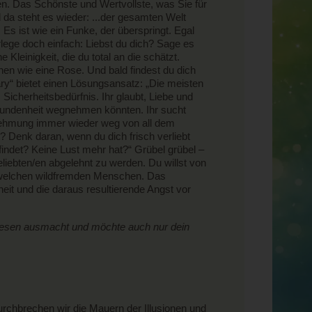
n. Das Schönste und Wertvollste, was Sie für
da steht es wieder: ...der gesamten Welt
s ist wie ein Funke, der überspringt. Egal
rlege doch einfach: Liebst du dich? Sage es
ne Kleinigkeit, die du total an die schätzt.
hen wie eine Rose. Und bald findest du dich
ry“ bietet einen Lösungsansatz: „Die meisten
Sicherheitsbedürfnis. Ihr glaubt, Liebe und
rbundenheit wegnehmen könnten. Ihr sucht
rnehmung immer wieder weg von all dem
? Denk daran, wenn du dich frisch verliebt
ndet? Keine Lust mehr hat?“ Grübel grübel –
liebten/en abgelehnt zu werden. Du willst von
dwelchen wildfremden Menschen. Das
eit und die daraus resultierende Angst vor
ein Wesen ausmacht und möchte auch nur dein
durchbrechen wir die Mauern der Illusionen und