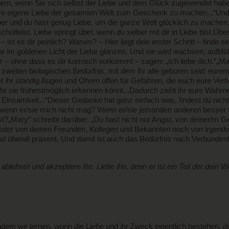
ern, wenn Sie sich selbst der Liebe und dem Glück zugewendet habe
 Ihre eigene Liebe der gesamten Welt zum Geschenk zu machen...“Und 
 und du hast genug Liebe, um die ganze Welt glücklich zu machen. E
üttelst. Liebe springt über, wenn du selber mit dir in Liebe bist.Übe
n – ist es dir peinlich? Warum? – Hier liegt dein erster Schritt – finde ei
ie im goldenen Licht der Liebe glänzen. Und sie wird wachsen, aufblü
ir – ohne dass es dir komisch vorkommt – sagen: „Ich liebe dich.“„Ma
zweiten biologischen Bedürfnis, mit dem ihr alle geboren seid: eurem 
t ihr ständig Augen und Ohren offen für Gefahren, die euch eure Ve
ihr sie frühestmöglich erkennen könnt...Dadurch zieht ihr eure Wah
 Einsamkeit...“Dieser Gedanke hat ganz einfach was, findest du nicht
wenn er/sie mich nicht mag? Wenn er/sie jemanden anderen besser fi
t?„Mary“ schreibt darüber: „Du hast nicht nur Angst, von deiner/m Ge
weder von deinen Freunden, Kollegen und Bekannten noch von irgen
d überall präsent, Und damit ist auch das Bedürfnis nach Verbundenh
er ablehnst und akzeptiere ihn. Liebe ihn, denn er ist ein Teil der d
Indem wir lernen, worin die Liebe und ihr Zweck eigentlich bestehen, 