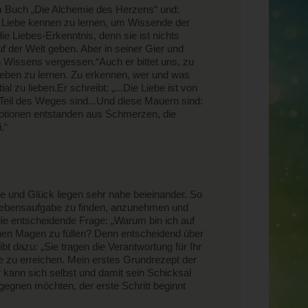
nem Buch „Die Alchemie des Herzens“ und:
ie Liebe kennen zu lernen, um Wissende der
e Liebes-Erkenntnis, denn sie ist nichts
 der Welt geben. Aber in seiner Gier und
 Wissens vergessen.“Auch er bittet uns, zu
ieben zu lernen. Zu erkennen, wer und was
l zu lieben.Er schreibt: „...Die Liebe ist von
Teil des Weges sind...Und diese Mauern sind:
Emotionen entstanden aus Schmerzen, die
.“
e und Glück liegen sehr nahe beieinander. So
le Lebensaufgabe zu finden, anzunehmen und
die entscheidende Frage: „Warum bin ich auf
einen Magen zu füllen? Denn entscheidend über
t dazu: „Sie tragen die Verantwortung für Ihr
e zu erreichen. Mein erstes Grundrezept der
r kann sich selbst und damit sein Schicksal
egegnen möchten, der erste Schritt beginnt