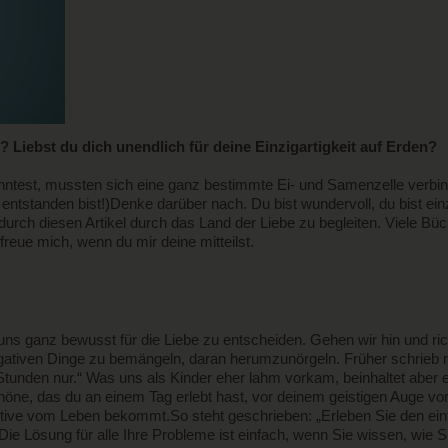
? Liebst du dich unendlich für deine Einzigartigkeit auf Erden?
ntest, mussten sich eine ganz bestimmte Ei- und Samenzelle verbin
tstanden bist!)Denke darüber nach. Du bist wundervoll, du bist einzig
h durch diesen Artikel durch das Land der Liebe zu begleiten. Viele Büc
 freue mich, wenn du mir deine mitteilst.
 uns ganz bewusst für die Liebe zu entscheiden. Gehen wir hin und 
egativen Dinge zu bemängeln, daran herumzunörgeln. Früher schrieb
Stunden nur.“ Was uns als Kinder eher lahm vorkam, beinhaltet aber
Schöne, das du an einem Tag erlebt hast, vor deinem geistigen Auge v
ve vom Leben bekommt.So steht geschrieben: „Erleben Sie den ein
e Lösung für alle Ihre Probleme ist einfach, wenn Sie wissen, wie S