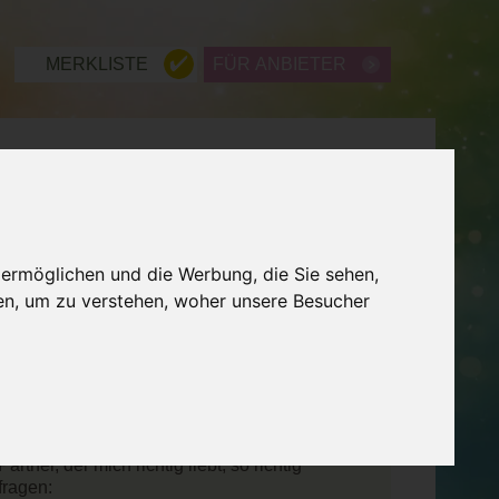
MERKLISTE
FÜR ANBIETER
ME
WISSEN
LEXIKON
ZURÜCK
 ermöglichen und die Werbung, die Sie sehen,
iebe dich selbst
en, um zu verstehen, woher unsere Besucher
ine unbändige göttliche Lebenslust
as Schöne im Leben zu sehen.
, mensch sehnt sich nach Liebe. Das
unerfüllten Beziehungen oder alleine
rtner, der mich richtig liebt, so richtig
fragen: