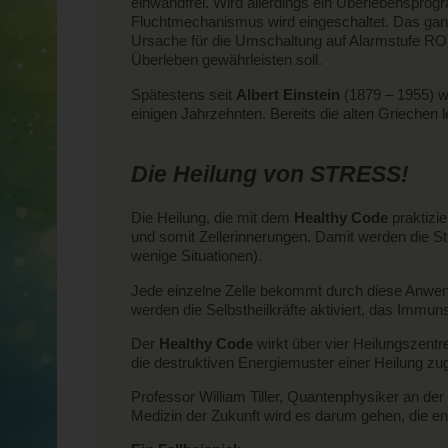
einwandfrei. Wird allerdings ein Überlebenspro
Fluchtmechanismus wird eingeschaltet. Das ganze 
Ursache für die Umschaltung auf Alarmstufe ROT 
Überleben gewährleisten soll.
Spätestens seit
Albert Einstein
(1879 – 1955) wi
einigen Jahrzehnten. Bereits die alten Griechen 
Die Heilung von STRESS!
Die Heilung, die mit dem
Healthy Code
praktizie
und somit Zellerinnerungen. Damit werden die S
wenige Situationen).
Jede einzelne Zelle bekommt durch diese Anw
werden die Selbstheilkräfte aktiviert, das Immun
Der
Healthy Code
wirkt über vier Heilungszent
die destruktiven Energiemuster einer Heilung zu
Professor William Tiller, Quantenphysiker an der
Medizin der Zukunft wird es darum gehen, die e