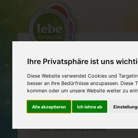
EXPERTEN
VERA
Ihre Privatsphäre ist uns wicht
BEWUSSTSEIN, ENERGIEARBEIT UND
Diese Website verwendet Cookies und Targeting
besser an Ihre Bedürfnisse anzupassen. Diese
kommen oder um unsere Website weiter zu ent
The He
Krank 
Alle akzeptieren
Ich lehne ab
Einstellun
Dr. Bruce Lipt
durch Stress verursacht werden.