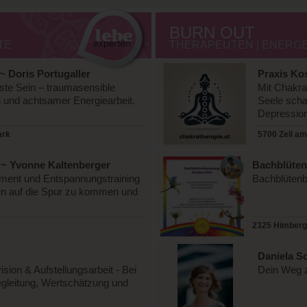
BURN OUT
TE
THERAPEUTEN | ENERGET
~ Doris Portugaller
Praxis Ko
te Sein – traumasensible
Mit Chakra
n und achtsamer Energiearbeit.
Seele scha
Depression
ark
5700 Zell am
 ~ Yvonne Kaltenberger
Bachblüten
ement und Entspannungstraining
Bachblütenb
ren auf die Spur zu kommen und
2325 Himberg 
Daniela S
ion & Aufstellungsarbeit - Bei
Dein Weg zu
Begleitung, Wertschätzung und