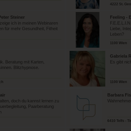
4222 St. Geo
Peter Steiner
Feeling - 
 zeige ich in meinen Webinaren
F.E.E.L.I.
 für mehr Gesundheit, Fitheit
Liebe, Inte
Leben?
1100 Wien
Gabriela 
. Beratung mit Karten,
Es gibt nic
innen. Blitzhypnose.
ch
1100 Wien
air
Barbara Fis
alten, doch du kannst lernen zu
Wahrnehmen.
uerbegleitung, Paarberatung
n
6410 Telfs - Ti