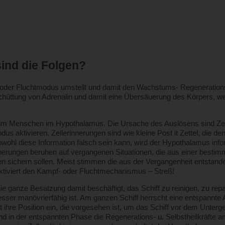
sind die Folgen?
 oder Fluchtmodus umstellt und damit den Wachstums- Regenerations-
ttung von Adrenalin und damit eine Übersäuerung des Körpers, wenn
im Menschen im Hypothalamus. Die Ursache des Auslösens sind Zelle
ktivieren. Zellerinnerungen sind wie kleine Post it Zettel, die den 
obwohl diese Information falsch sein kann, wird der Hypothalamus inf
nerungen beruhen auf vergangenen Situationen, die aus einer bestim
n sichern sollen. Meist stimmen die aus der Vergangenheit entstande
 aktiviert den Kampf- oder Fluchtmechanismus – Streß!
die ganze Besatzung damit beschäftigt, das Schiff zu reinigen, zu repa
esser manövrierfähig ist. Am ganzen Schiff herrscht eine entspannte 
re Position ein, die vorgesehen ist, um das Schiff vor dem Unterge
d in der entspannten Phase die Regenerations- u. Selbstheilkräfte