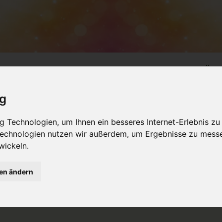
NSTALTUNGEN
PRODUKTE
SEMINARRÄU
ig
 SPIRITUALITÄT
 Technologien, um Ihnen ein besseres Internet-Erlebnis zu
 Technologien nutzen wir außerdem, um Ergebnisse zu mess
wickeln.
althy Code
durch zuviel Stress?
gen ändern
on, der führende Zellbiologe unserer Zeit, bewies durch seine Forsch