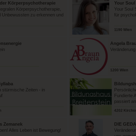
 der Körperpsychotherapie
Your Soul
tegralen Körperpsychotherapie,
Your Soul 
nd Unbewussten zu erkennen und
für psycho
1190 Wien
ensenergie
Angela Brau
ein
Veränderung 
1200 Wien
yllaba
Bildungsh
 stürmische Zeiten - in
Persönlich
uf
Fundierte 
passiert a
h
4202 Kirchsc
es Zemanek
DIE GEDA
Leben! Alles Leben ist Bewegung!
Veränderun
uns gemei