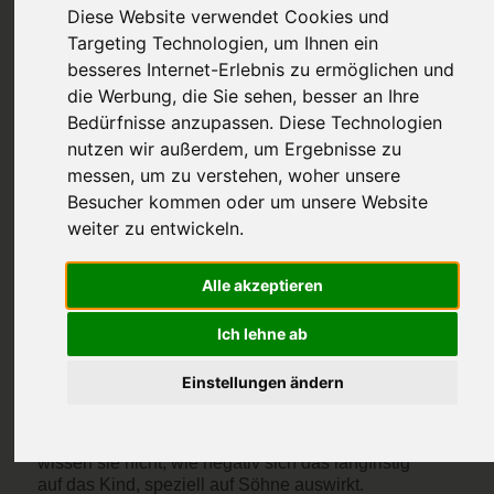
Diese Website verwendet Cookies und
Targeting Technologien, um Ihnen ein
besseres Internet-Erlebnis zu ermöglichen und
die Werbung, die Sie sehen, besser an Ihre
Bedürfnisse anzupassen. Diese Technologien
Das Drama der
nutzen wir außerdem, um Ergebnisse zu
messen, um zu verstehen, woher unsere
Vaterablehnung
Besucher kommen oder um unsere Website
weiter zu entwickeln.
Das Kind ist immer Teil von Beiden. Kinder bzw.
Enkelkinder im Spannungsfeld zwischen
Alle akzeptieren
Ablehnung und Liebe.
Häufig erlebe ich in meinen Coachinggesprächen,
Ich lehne ab
dass (meist) Frauen zu mir kommen, die den Vater
ihrer Kinder massiv ablehnen. Diese Ablehnung
Einstellungen ändern
verstärkt sich oft auch noch durch deren Eltern
(das heißt, durch die Großeltern des Kindes) da
sie die Tochter natürlich beschützen wollen. Leider
wissen sie nicht, wie negativ sich das langfristig
auf das Kind, speziell auf Söhne auswirkt.