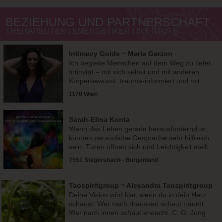
BEZIEHUNG UND PARTNERSCHAFT
THERAPEUTEN | ENERGETIKER | INSTITUTE
Intimacy Guide ~ Maria Garzon
Ich begleite Menschen auf dem Weg zu tiefer
Intimität – mit sich selbst und mit anderen.
Körperbewusst, trauma-informiert und mit
liebevoller Präsenz.
1170 Wien
Sarah-Elina Konta
Wenn das Leben gerade herausfordernd ist,
können persönliche Gespräche sehr hilfreich
sein. Türen öffnen sich und Leichtigkeit stellt
sich ein.
7551 Stegersbach - Burgenland
Taospiritgroup ~ Alexandra Taospiritgroup
Deine Vision wird klar, wenn du in dein Herz
schaust. Wer nach draussen schaut träumt.
Wer nach innen schaut erwacht. C. G. Jung