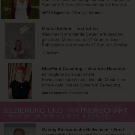
Seminare & Herz-Veranstaltungen & Kunst &
LICHT & LIE
9073 Klagenfurt - Viktring - Kärnten
Mental Erleben - Institut für
Potenzialentfaltung
Was macht strahlende Sieger, erfolgreiche,
glückliche Menschen aus? Können diese
Fähigkeiten erlernt werden? Nun, ein Großteil
unseres Verhaltens e..
1130 Wien
BlueMind Coaching ~ Eleonore Hoschek
Ich begleite dich durch tiefe
Bewusstseinsprozesse, löse alte Muster und
bringe dein inneres System in Bewegung,
damit sich auch dein Leben verändert.
8401 Kalsdorf - Steiermark
BEZIEHUNG UND PARTNERSCHAFT
THERAPEUTEN | ENERGETIKER | INSTITUTE
Geistig Energetische Heilweisen ~ Ernst
Pörtsch