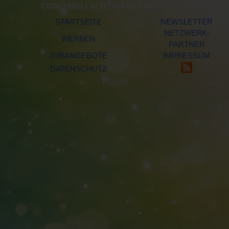
COACHING
|
ALTERNATIVE METHODEN
STARTSEITE
NEWSLETTER
NETZWERK-
WERBEN
PARTNER
JOBANGEBOTE
IMPRESSUM
DATENSCHUTZ
TEILEN