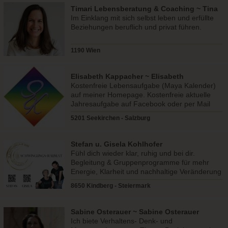
Timari Lebensberatung & Coaching ~ Tina
Maria Rieder
Im Einklang mit sich selbst leben und erfüllte
Beziehungen beruflich und privat führen.
1190 Wien
Elisabeth Kappacher ~ Elisabeth
Kappacher
Kostenfreie Lebensaufgabe (Maya Kalender)
auf meiner Homepage. Kostenfreie aktuelle
Jahresaufgabe auf Facebook oder per Mail
direkt von mir.
5201 Seekirchen - Salzburg
Stefan u. Gisela Kohlhofer
Fühl dich wieder klar, ruhig und bei dir.
Begleitung & Gruppenprogramme für mehr
Energie, Klarheit und nachhaltige Veränderung
im Alltag und Business!
8650 Kindberg - Steiermark
Sabine Osterauer ~ Sabine Osterauer
Ich biete Verhaltens- Denk- und