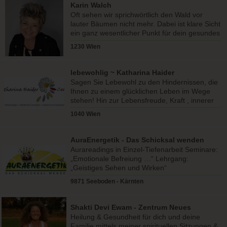
Karin Walch
Oft sehen wir sprichwörtlich den Wald vor
lauter Bäumen nicht mehr. Dabei ist klare Sicht
ein ganz wesentlicher Punkt für dein gesundes
und zufriedene
1230 Wien
lebewohlig ~ Katharina Haider
Sagen Sie Lebewohl zu den Hindernissen, die
Ihnen zu einem glücklichen Leben im Wege
stehen! Hin zur Lebensfreude, Kraft , innerer
Ruhe und Ausgegl..
1040 Wien
AuraEnergetik - Das Schicksal wenden
Aurareadings in Einzel-Tiefenarbeit Seminare:
„Emotionale Befreiung …“ Lehrgang:
„Geistiges Sehen und Wirken“
9871 Seeboden - Kärnten
Shakti Devi Ewam - Zentrum Neues
Bewusstsein
Heilung & Gesundheit für dich und deine
Familie mittels meiner spirituellen Sitzungen &