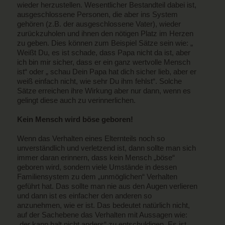
wieder herzustellen. Wesentlicher Bestandteil dabei ist,
ausgeschlossene Personen, die aber ins System
gehören (z.B. der ausgeschlossene Vater), wieder
zurückzuholen und ihnen den nötigen Platz im Herzen
zu geben. Dies können zum Beispiel Sätze sein wie: „
Weißt Du, es ist schade, dass Papa nicht da ist, aber
ich bin mir sicher, dass er ein ganz wertvolle Mensch
ist“ oder „ schau Dein Papa hat dich sicher lieb, aber er
weiß einfach nicht, wie sehr Du ihm fehlst“. Solche
Sätze erreichen ihre Wirkung aber nur dann, wenn es
gelingt diese auch zu verinnerlichen.
Kein Mensch wird böse geboren!
Wenn das Verhalten eines Elternteils noch so
unverständlich und verletzend ist, dann sollte man sich
immer daran erinnern, dass kein Mensch „böse“
geboren wird, sondern viele Umstände in dessen
Familiensystem zu dem „unmöglichen“ Verhalten
geführt hat. Das sollte man nie aus den Augen verlieren
und dann ist es einfacher den anderen so
anzunehmen, wie er ist. Das bedeutet natürlich nicht,
auf der Sachebene das Verhalten mit Aussagen wie:
„der kann halt nicht anders“ zu entschuldigen. Es ist