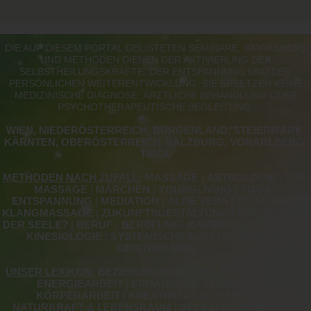
DIE AUF DIESEM PORTAL GELISTETEN SEMINARE, WORKSHOPS
UND METHODEN DIENEN DER AKTIVIERUNG DER
SELBSTHEILUNGSKRÄFTE, DER ENTSPANNUNG UND DER
PERSÖNLICHEN WEITERENTWICKLUNG. SIE ERSETZEN KEINE
MEDIZINISCHE DIAGNOSE, ÄRZTLICHE BEHANDLUNG ODER
PSYCHOTHERAPEUTISCHE BEGLEITUNG.
WIEN, NIEDERÖSTERREICH, BURGENLAND, STEIERMARK,
KÄRNTEN, OBERÖSTERREICH, SALZBURG, VORARLBERG,
TIROL
METHODEN NACH ZUFALL:
MASSAGE
|
ASTROLOGIE
|
THAI
MASSAGE
|
MÄRCHEN
|
YOUNGLIVING
|
YOGA
|
ENTSPANNUNG
|
MEDIATION
|
ALOE VERA
|
COACHING
|
KLANGMASSAGE
|
ZUKUNFTSGESTALTUNG
|
ARCHETYPEN
DER SEELE?
|
BERUF - BERUFUNG- KARRIERE COACHING
|
KINESIOLOGIE
|
SYSTEMISCHE AUFSTELLUNGEN
|
GEISTHEILUNG
UNSER LEXIKON:
BEZIEHUNGSTHEMEN
|
BEWUSSTSEIN &
ENERGIEARBEIT
|
ERNÄHRUNG ALS MEDIZIN
|
KÖRPERARBEIT
|
KREATIVITÄT & AUSDRUCK
|
NATURKRAFT & LEBENSRAUM
|
SELBSTERKENNTNIS &