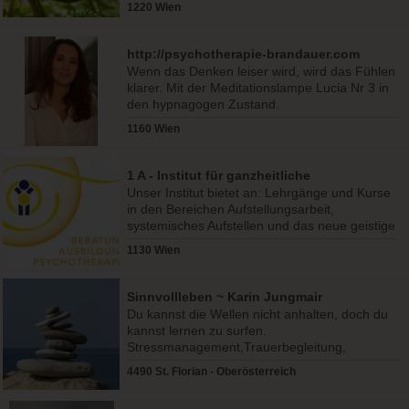
1220 Wien
http://psychotherapie-brandauer.com
Wenn das Denken leiser wird, wird das Fühlen
klarer. Mit der Meditationslampe Lucia Nr 3 in
den hypnagogen Zustand.
1160 Wien
1 A - Institut für ganzheitliche
Systementfaltung
Unser Institut bietet an: Lehrgänge und Kurse
in den Bereichen Aufstellungsarbeit,
systemisches Aufstellen und das neue geistige
Aufstellen mit Hin..
1130 Wien
Sinnvollleben ~ Karin Jungmair
Du kannst die Wellen nicht anhalten, doch du
kannst lernen zu surfen.
Stressmanagement,Trauerbegleitung,
Paarberatung und Klangmassage/Klangreisen
4490 St. Florian - Oberösterreich