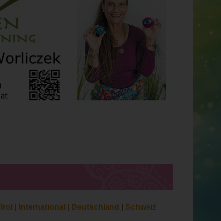
irol
|
International
|
Deutschland
|
Schweiz