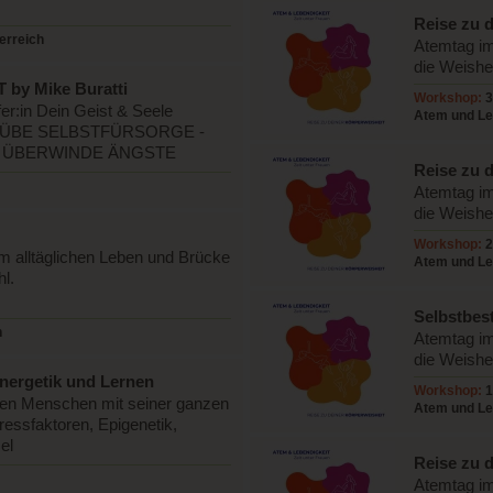
Reise zu 
erreich
kommen
Atemtag im
die Weishe
y Mike Buratti
Workshop:
3
er:in Dein Geist & Seele
Atem und Leb
ng. ÜBE SELBSTFÜRSORGE -
Frizberg
S - ÜBERWINDE ÄNGSTE
Reise zu 
SEIN
Atemtag im
die Weishe
Workshop:
2
im alltäglichen Leben und Brücke
Atem und Leb
l.
Frizberg
Selbstbest
h
Atemtag im
die Weishe
Energetik und Lernen
Workshop:
1
zen Menschen mit seiner ganzen
Atem und Leb
essfaktoren, Epigenetik,
el
Reise zu 
Freude
Atemtag im