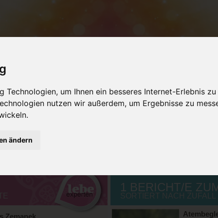
ig
NSTALTUNGEN
PRODUKTE
SEMINARRÄU
 Technologien, um Ihnen ein besseres Internet-Erlebnis zu
EMEN&ORT
SUCHE
METHODEN
SUCHE
 Technologien nutzen wir außerdem, um Ergebnisse zu mess
wickeln.
gen ändern
1 BERICHT/E ZU
TE
SORTIERT NACH ZUFALL
Atembegle
es Zemanek