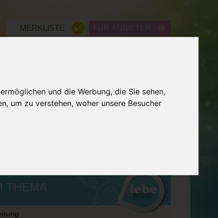
MERKLISTE
FÜR ANBIETER
ME
WISSEN
LEXIKON
 ermöglichen und die Werbung, die Sie sehen,
UMKREIS
SUCHE
en, um zu verstehen, woher unsere Besucher
M THEMA
itung