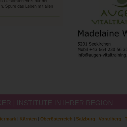
ls Gesamterlebnis nur bei
. Spüre das Leben mit allen
R | INSTITUTE IN IHRER REGION
iermark
|
Kärnten
|
Oberösterreich
|
Salzburg
|
Vorarlberg
|
T