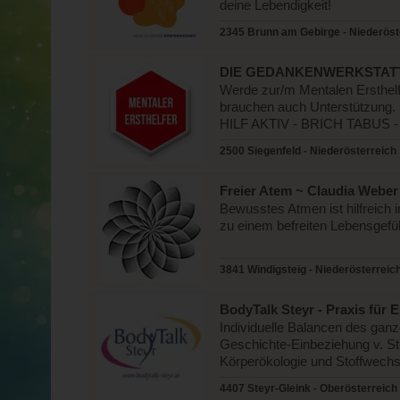
deine Lebendigkeit!
2345 Brunn am Gebirge - Niederöst
DIE GEDANKENWERKSTATT b
Werde zur/m Mentalen Ersthelf
brauchen auch Unterstützu
HILF AKTIV - BRICH TABU
2500 Siegenfeld - Niederösterreich
Freier Atem ~ Claudia Weber
Bewusstes Atmen ist hilfreich 
zu einem befreiten Lebensgefüh
3841 Windigsteig - Niederösterreic
BodyTalk Steyr - Praxis für 
Individuelle Balancen des gan
Geschichte-Einbeziehung v. Str
Körperökologie und Stoffwechs
4407 Steyr-Gleink - Oberösterreich