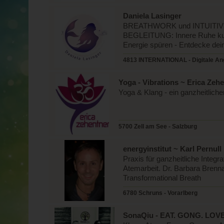
Daniela Lasinger
BREATHWORK und INTUITI
BEGLEITUNG: Innere Ruhe kulti
Energie spüren - Entdecke dei
4813 INTERNATIONAL - Digitale Ang
Yoga - Vibrations ~ Erica Zeh
Yoga & Klang - ein ganzheitlich
5700 Zell am See - Salzburg
energyinstitut ~ Karl Pernull
Praxis für ganzheitliche Integ
Atemarbeit. Dr. Barbara Brennan
Transformational Breath
6780 Schruns - Vorarlberg
SonaQiu - EAT. GONG. LOVE