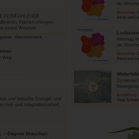
die Weishe
Workshop:
1
VE FEINFÜHLENDE
Atem und Leb
vieren, Klarheit erlangen.
Frizberg
ne innere Weisheit
Loslassen
ebote - Oberösterreich
Atemtag im
die Weishe
entner
Workshop:
1
er Weg
Atem und Leb
Weiterbil
Feueratmu
Dynamisch
Bewegung z
Reinigung.
Ausbildung:
ration und bewußte Energie- und
Yoga Schule
 Heil- und Integrationsarbeit,
. ~ Dagmar Brauchart