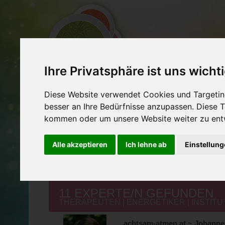
Ihre Privatsphäre ist uns wicht
EXPERTEN
VERA
Diese Website verwendet Cookies und Targeting
SCHNELL
SUCHE
TH
besser an Ihre Bedürfnisse anzupassen. Diese
kommen oder um unsere Website weiter zu ent
Alle akzeptieren
Ich lehne ab
Einstellun
zb. Coaching Wien, Name, Ort, PLZ, Stichwort,..
11 EXPERTE/N GEFUNDEN
THERAPEUTEN | ENERGETIKER | INSTITU
achtsam-atmen.at ~ Johann