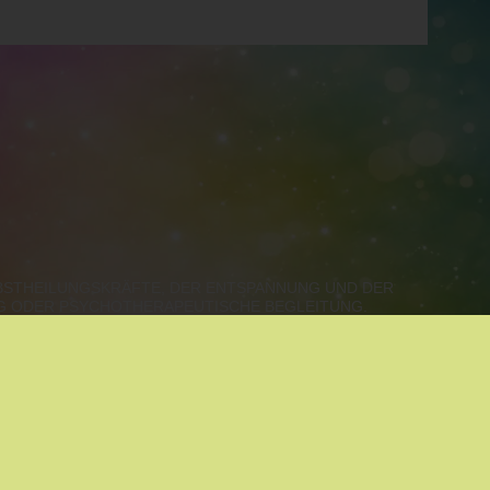
LBSTHEILUNGSKRÄFTE, DER ENTSPANNUNG UND DER
NG ODER PSYCHOTHERAPEUTISCHE BEGLEITUNG.
ALZBURG, VORARLBERG, TIROL
SPANNUNG
|
MEDIATION
|
ALOE VERA
|
COACHING
|
RE COACHING
|
KINESIOLOGIE
|
SYSTEMISCHE
KÖRPERARBEIT
|
KREATIVITÄT & AUSDRUCK
|
ATIVE METHODEN