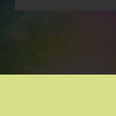
DIE AUF DIESEM PORTAL GELISTETEN SEMINARE,
PERSÖNLICHEN WEITERENTWICKLUNG. SIE ERS
WIEN, NIEDERÖSTERREICH, B
METHODEN NACH ZUFALL:
MASSAGE
|
ASTROLOG
KLANGMASSAGE
|
ZUKUNFTSGESTALTUNG
UNSER LEXIKON:
BEZIEHUNGSTHEMEN
|
BEW
NATURKRAFT &