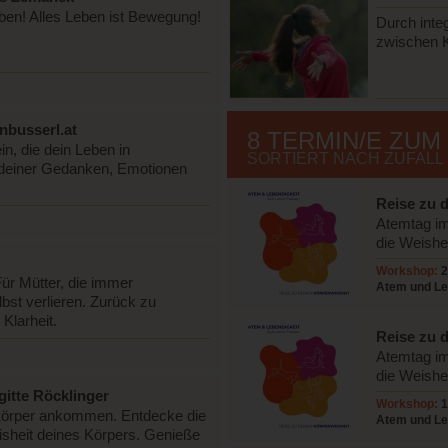
Leben! Alles Leben ist Bewegung!
Durch inte
zwischen K
nbusserl.at
8 TERMIN/E ZUM
in, die dein Leben in
SORTIERT NACH ZUFALL
 deiner Gedanken, Emotionen
Reise zu 
Sinnlichke
Atemtag im
die Weishe
Workshop:
2
 Für Mütter, die immer
Atem und Leb
lbst verlieren. Zurück zu
Frizberg
Klarheit.
Reise zu d
der Ahnin
Atemtag im
die Weishe
gitte Röcklinger
Workshop:
1
Körper ankommen. Entdecke die
Atem und Leb
isheit deines Körpers. Genieße
Frizberg