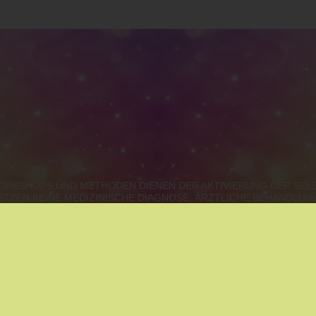
 WORKSHOPS UND METHODEN DIENEN DER AKTIVIERUNG DER SE
ETZEN KEINE MEDIZINISCHE DIAGNOSE, ÄRZTLICHE BEHANDLU
URGENLAND, STEIERMARK, KÄRNTEN, OBERÖSTERREICH, S
IE
|
THAI MASSAGE
|
MÄRCHEN
|
YOUNGLIVING
|
YOGA
|
ENT
|
ARCHETYPEN DER SEELE?
|
BERUF - BERUFUNG- KARRIE
AUFSTELLUNGEN
|
GEISTHEILUNG
USSTSEIN & ENERGIEARBEIT
|
ERNÄHRUNG ALS MEDIZIN
|
 LEBENSRAUM
|
SELBSTERKENNTNIS & COACHING
|
ALTERN