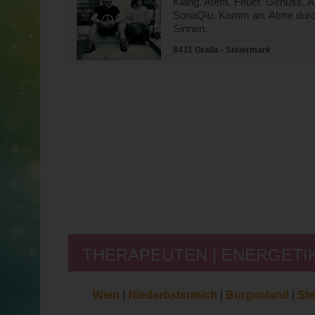
Klang. Atem. Feuer. Genuss. A
SonaQiu. Komm an. Atme durch
Sinnen.
8431 Gralla - Steiermark
THERAPEUTEN | ENERGETIKE
Wien
|
Niederösterreich
|
Burgenland
|
Ste