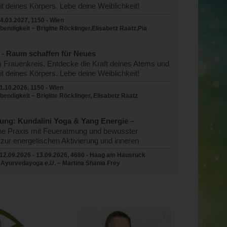
it deines Körpers. Lebe deine Weiblichkeit!
4.03.2027, 1150 - Wien
endigkeit ~ Brigitte Röcklinger,Elisabetz Raatz,Pia
 - Raum schaffen für Neues
 Frauenkreis. Entdecke die Kraft deines Atems und
it deines Körpers. Lebe deine Weiblichkeit!
1.10.2026, 1150 - Wien
endigkeit ~ Brigitte Röcklinger, Elisabetz Raatz
dung: Kundalini Yoga & Yang Energie –
ng & Innere Reinigung
e Praxis mit Feueratmung und bewusster
ur energetischen Aktivierung und inneren
12.09.2026 - 13.09.2026, 4680 - Haag am Hausruck
 Ayurvedayoga e.U. ~ Martina Shania Frey